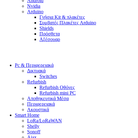
Android
Nvidia
Arduino
Γνήσια Kit & πλακέτες
Συμβατές Πλακέτες Arduino
Shields
Πρόσθετα
Αξέσουαρ
Pc & Περιφερειακά
Δικτυακά
Switches
Refurbish
Refurbish Οθόνες
Refurbish mini PC
Αποθηκευτικά Μέσα
Περιφερειακά
Ακουστικά
Smart Home
LoRa/LoRaWAN
Shelly
Sonoff
Ajax