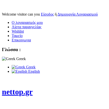
Welcome visitor can you
Είσοδος
ή
Δημιουργία Λογαριασμού
Ο λογαριασμός μου
Λίστα παραγγελίας
Wishlist
Ταμείο
Επικοινωνια
Γλώσσα :
Greek
Greek
English
nettop.gr