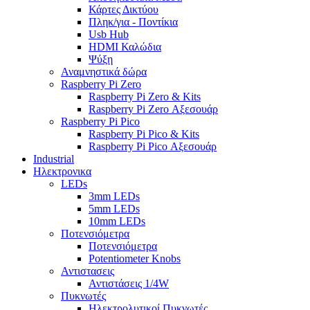
Κάρτες Δικτύου
Πληκ/για - Ποντίκια
Usb Hub
HDMI Καλώδια
Ψύξη
Αναμνηστικά δώρα
Raspberry Pi Zero
Raspberry Pi Zero & Kits
Raspberry Pi Zero Αξεσουάρ
Raspberry Pi Pico
Raspberry Pi Pico & Kits
Raspberry Pi Pico Αξεσουάρ
Industrial
Ηλεκτρονικα
LEDs
3mm LEDs
5mm LEDs
10mm LEDs
Ποτενσιόμετρα
Ποτενσιόμετρα
Potentiometer Knobs
Αντιστασεις
Αντιστάσεις 1/4W
Πυκνωτές
Ηλεκτρολυτικοί Πυκνωτές