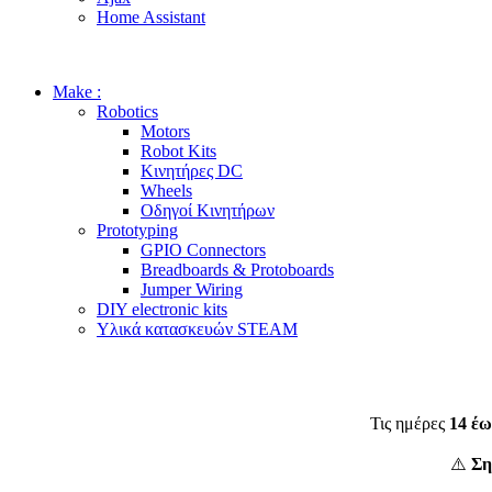
Home Assistant
Make :
Robotics
Motors
Robot Kits
Κινητήρες DC
Wheels
Οδηγοί Κινητήρων
Prototyping
GPIO Connectors
Breadboards & Protoboards
Jumper Wiring
DIY electronic kits
Υλικά κατασκευών STEAM
Τις ημέρες
14 έω
⚠️
Ση