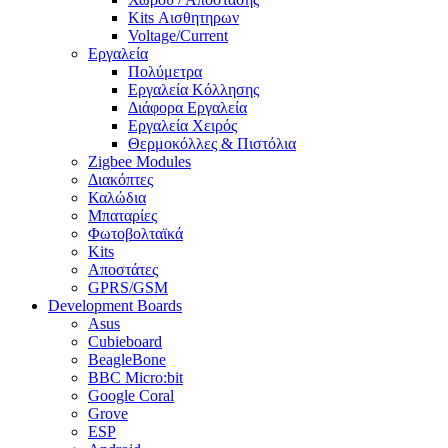
Kits Αισθητηρων
Voltage/Current
Εργαλεία
Πολύμετρα
Εργαλεία Κόλλησης
Διάφορα Εργαλεία
Εργαλεία Χειρός
Θερμοκόλλες & Πιστόλια
Zigbee Modules
Διακόπτες
Καλώδια
Μπαταρίες
Φωτοβολταϊκά
Kits
Αποστάτες
GPRS/GSM
Development Boards
Asus
Cubieboard
BeagleBone
BBC Micro:bit
Google Coral
Grove
ESP