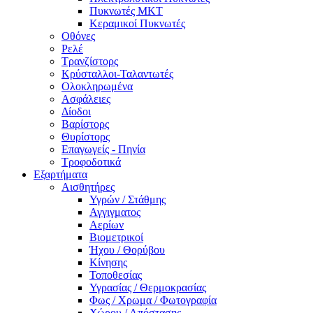
Πυκνωτές MKT
Κεραμικοί Πυκνωτές
Οθόνες
Ρελέ
Τρανζίστορς
Κρύσταλλοι-Ταλαντωτές
Ολοκληρωμένα
Ασφάλειες
Δίοδοι
Βαρίστορς
Θυρίστορς
Επαγωγείς - Πηνία
Τροφοδοτικά
Εξαρτήματα
Αισθητήρες
Υγρών / Στάθμης
Αγγιγματος
Αερίων
Βιομετρικοί
Ήχου / Θορύβου
Κίνησης
Τοποθεσίας
Υγρασίας / Θερμοκρασίας
Φως / Χρωμα / Φωτογραφία
Χώρου / Απόστασης