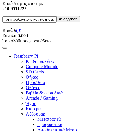
Καλέστε μας στο τηλ.
210 9511222
Καλάθι
(0)
Σύνολο:
0,00 €
Το καλάθι σας είναι άδειο
Raspberry Pi
Kit & πλακέτες
Compute Module
SD Cards
Θήκες
Πρόσθετα
Οθόνες
Βιβλία & περιοδικά
Arcade / Gaming
Ήχος
Κάμερα
Αξέσουαρ
Μετατροπείς
Τροφοδοτικά
Αποθηκευτικά Μέσα