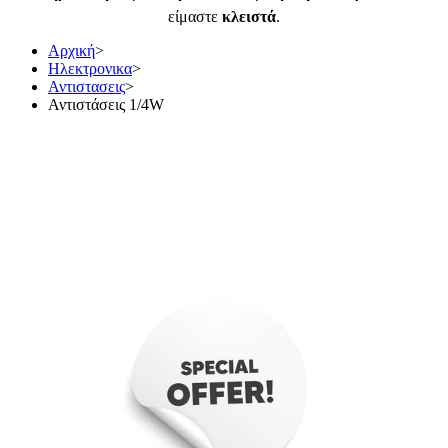
είμαστε
κλειστά
.
Αρχική
>
Ηλεκτρονικα
>
Αντιστασεις
>
Αντιστάσεις 1/4W