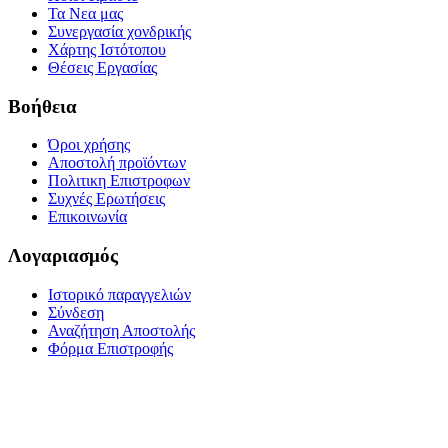
Τα Νεα μας
Συνεργασία χονδρικής
Χάρτης Ιστότοπου
Θέσεις Εργασίας
Βοήθεια
Όροι χρήσης
Αποστολή προϊόντων
Πολιτικη Επιστροφων
Συχνές Ερωτήσεις
Επικοινωνία
Λογαριασμός
Ιστορικό παραγγελιών
Σύνδεση
Αναζήτηση Αποστολής
Φόρμα Επιστροφής