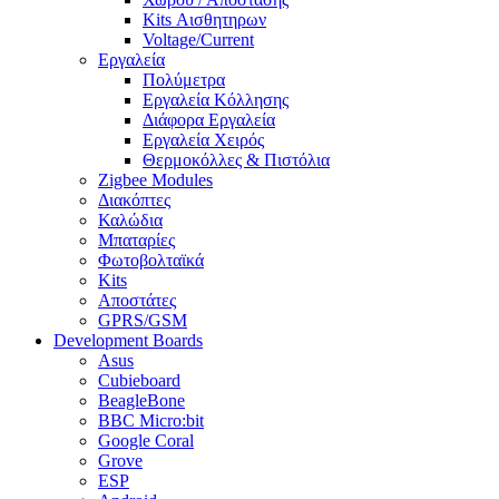
Kits Αισθητηρων
Voltage/Current
Εργαλεία
Πολύμετρα
Εργαλεία Κόλλησης
Διάφορα Εργαλεία
Εργαλεία Χειρός
Θερμοκόλλες & Πιστόλια
Zigbee Modules
Διακόπτες
Καλώδια
Μπαταρίες
Φωτοβολταϊκά
Kits
Αποστάτες
GPRS/GSM
Development Boards
Asus
Cubieboard
BeagleBone
BBC Micro:bit
Google Coral
Grove
ESP