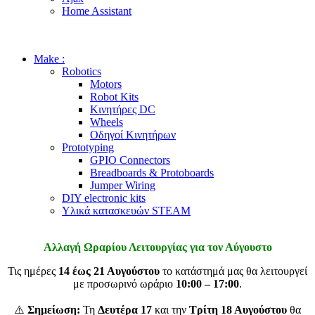
Home Assistant
Make :
Robotics
Motors
Robot Kits
Κινητήρες DC
Wheels
Οδηγοί Κινητήρων
Prototyping
GPIO Connectors
Breadboards & Protoboards
Jumper Wiring
DIY electronic kits
Υλικά κατασκευών STEAM
Αλλαγή Ωραρίου Λειτουργίας για τον Αύγουστο
Τις ημέρες
14 έως 21 Αυγούστου
το κατάστημά μας θα λειτουργεί
με προσωρινό ωράριο
10:00 – 17:00
.
⚠️
Σημείωση:
Τη
Δευτέρα 17
και την
Τρίτη 18 Αυγούστου
θα