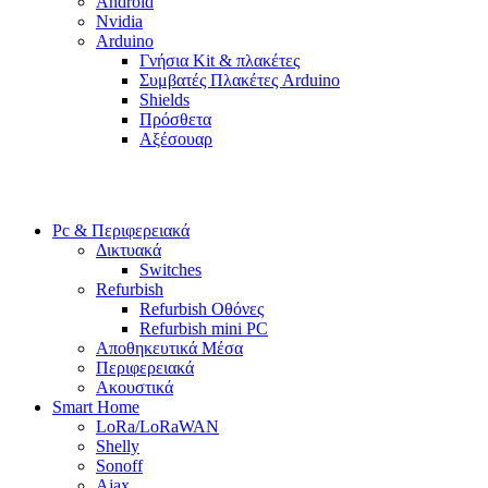
Android
Nvidia
Arduino
Γνήσια Kit & πλακέτες
Συμβατές Πλακέτες Arduino
Shields
Πρόσθετα
Αξέσουαρ
Pc & Περιφερειακά
Δικτυακά
Switches
Refurbish
Refurbish Οθόνες
Refurbish mini PC
Αποθηκευτικά Μέσα
Περιφερειακά
Ακουστικά
Smart Home
LoRa/LoRaWAN
Shelly
Sonoff
Ajax