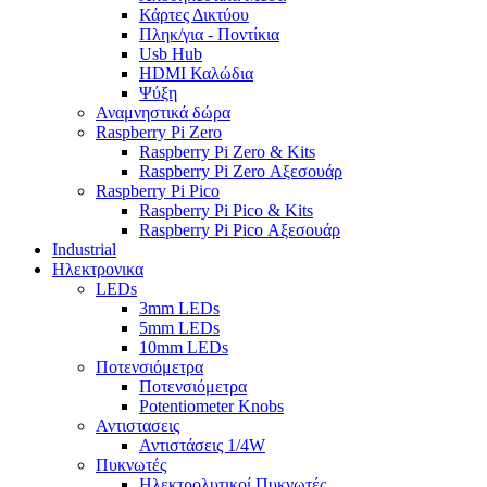
Κάρτες Δικτύου
Πληκ/για - Ποντίκια
Usb Hub
HDMI Καλώδια
Ψύξη
Αναμνηστικά δώρα
Raspberry Pi Zero
Raspberry Pi Zero & Kits
Raspberry Pi Zero Αξεσουάρ
Raspberry Pi Pico
Raspberry Pi Pico & Kits
Raspberry Pi Pico Αξεσουάρ
Industrial
Ηλεκτρονικα
LEDs
3mm LEDs
5mm LEDs
10mm LEDs
Ποτενσιόμετρα
Ποτενσιόμετρα
Potentiometer Knobs
Αντιστασεις
Αντιστάσεις 1/4W
Πυκνωτές
Ηλεκτρολυτικοί Πυκνωτές