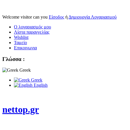
Welcome visitor can you
Είσοδος
ή
Δημιουργία Λογαριασμού
Ο λογαριασμός μου
Λίστα παραγγελίας
Wishlist
Ταμείο
Επικοινωνια
Γλώσσα :
Greek
Greek
English
nettop.gr