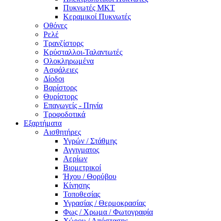
Πυκνωτές MKT
Κεραμικοί Πυκνωτές
Οθόνες
Ρελέ
Τρανζίστορς
Κρύσταλλοι-Ταλαντωτές
Ολοκληρωμένα
Ασφάλειες
Δίοδοι
Βαρίστορς
Θυρίστορς
Επαγωγείς - Πηνία
Τροφοδοτικά
Εξαρτήματα
Αισθητήρες
Υγρών / Στάθμης
Αγγιγματος
Αερίων
Βιομετρικοί
Ήχου / Θορύβου
Κίνησης
Τοποθεσίας
Υγρασίας / Θερμοκρασίας
Φως / Χρωμα / Φωτογραφία
Χώρου / Απόστασης