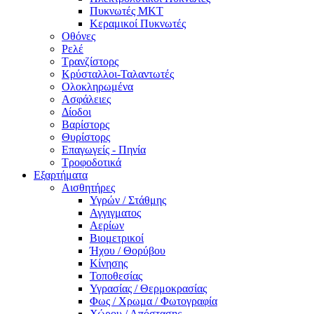
Πυκνωτές MKT
Κεραμικοί Πυκνωτές
Οθόνες
Ρελέ
Τρανζίστορς
Κρύσταλλοι-Ταλαντωτές
Ολοκληρωμένα
Ασφάλειες
Δίοδοι
Βαρίστορς
Θυρίστορς
Επαγωγείς - Πηνία
Τροφοδοτικά
Εξαρτήματα
Αισθητήρες
Υγρών / Στάθμης
Αγγιγματος
Αερίων
Βιομετρικοί
Ήχου / Θορύβου
Κίνησης
Τοποθεσίας
Υγρασίας / Θερμοκρασίας
Φως / Χρωμα / Φωτογραφία
Χώρου / Απόστασης