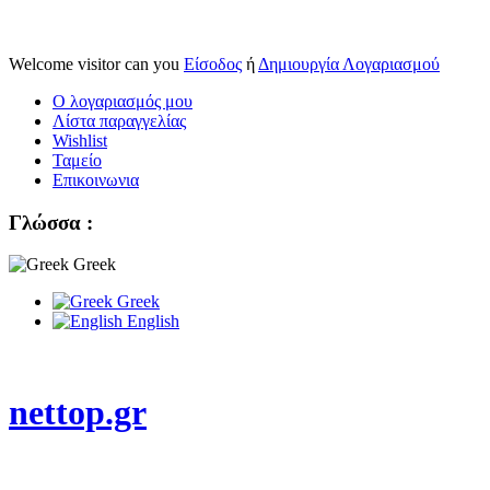
Welcome visitor can you
Είσοδος
ή
Δημιουργία Λογαριασμού
Ο λογαριασμός μου
Λίστα παραγγελίας
Wishlist
Ταμείο
Επικοινωνια
Γλώσσα :
Greek
Greek
English
nettop.gr