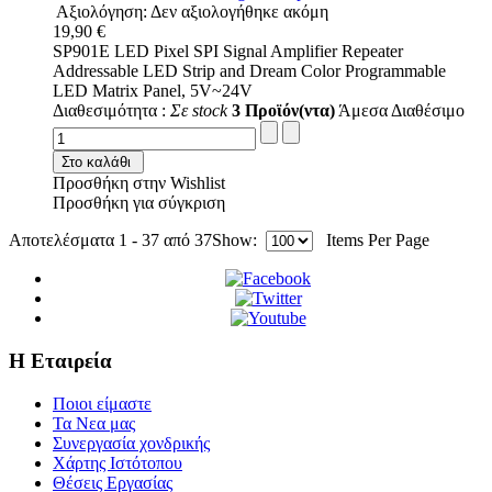
Αξιολόγηση: Δεν αξιολογήθηκε ακόμη
19,90 €
SP901E LED Pixel SPI Signal Amplifier Repeater
Addressable LED Strip and Dream Color Programmable
LED Matrix Panel, 5V~24V
Διαθεσιμότητα :
Σε stock
3 Προϊόν(ντα)
Άμεσα Διαθέσιμο
Στο καλάθι
Προσθήκη στην Wishlist
Προσθήκη για σύγκριση
Αποτελέσματα 1 - 37 από 37
Show:
Items Per Page
Η Εταιρεία
Ποιοι είμαστε
Τα Νεα μας
Συνεργασία χονδρικής
Χάρτης Ιστότοπου
Θέσεις Εργασίας