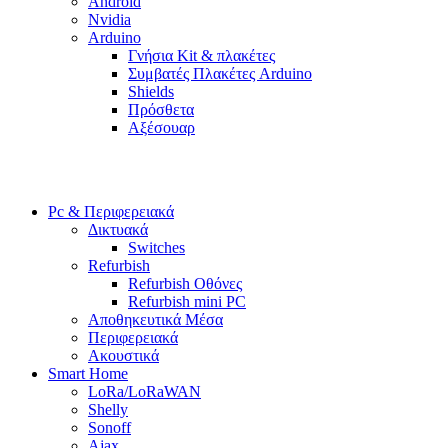
Android
Nvidia
Arduino
Γνήσια Kit & πλακέτες
Συμβατές Πλακέτες Arduino
Shields
Πρόσθετα
Αξέσουαρ
Pc & Περιφερειακά
Δικτυακά
Switches
Refurbish
Refurbish Οθόνες
Refurbish mini PC
Αποθηκευτικά Μέσα
Περιφερειακά
Ακουστικά
Smart Home
LoRa/LoRaWAN
Shelly
Sonoff
Ajax