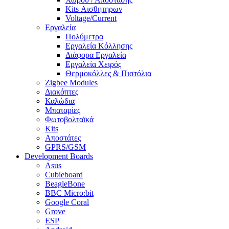
Kits Αισθητηρων
Voltage/Current
Εργαλεία
Πολύμετρα
Εργαλεία Κόλλησης
Διάφορα Εργαλεία
Εργαλεία Χειρός
Θερμοκόλλες & Πιστόλια
Zigbee Modules
Διακόπτες
Καλώδια
Μπαταρίες
Φωτοβολταϊκά
Kits
Αποστάτες
GPRS/GSM
Development Boards
Asus
Cubieboard
BeagleBone
BBC Micro:bit
Google Coral
Grove
ESP