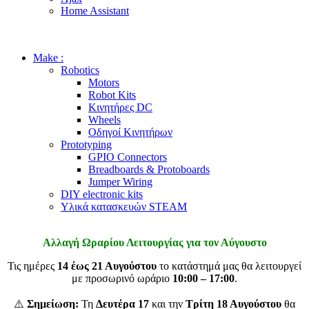
Home Assistant
Make :
Robotics
Motors
Robot Kits
Κινητήρες DC
Wheels
Οδηγοί Κινητήρων
Prototyping
GPIO Connectors
Breadboards & Protoboards
Jumper Wiring
DIY electronic kits
Υλικά κατασκευών STEAM
Αλλαγή Ωραρίου Λειτουργίας για τον Αύγουστο
Τις ημέρες
14 έως 21 Αυγούστου
το κατάστημά μας θα λειτουργεί
με προσωρινό ωράριο
10:00 – 17:00
.
⚠️
Σημείωση:
Τη
Δευτέρα 17
και την
Τρίτη 18 Αυγούστου
θα