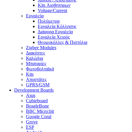
Kits Αισθητηρων
Voltage/Current
Εργαλεία
Πολύμετρα
Εργαλεία Κόλλησης
Διάφορα Εργαλεία
Εργαλεία Χειρός
Θερμοκόλλες & Πιστόλια
Zigbee Modules
Διακόπτες
Καλώδια
Μπαταρίες
Φωτοβολταϊκά
Kits
Αποστάτες
GPRS/GSM
Development Boards
Asus
Cubieboard
BeagleBone
BBC Micro:bit
Google Coral
Grove
ESP