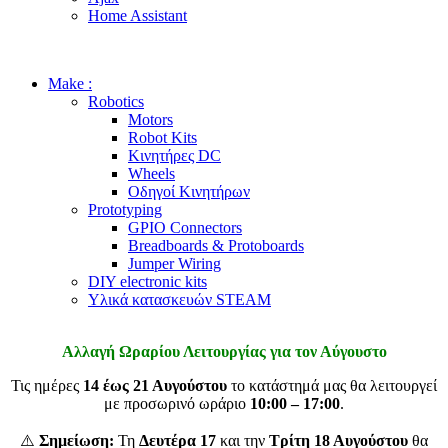
Home Assistant
Make :
Robotics
Motors
Robot Kits
Κινητήρες DC
Wheels
Οδηγοί Κινητήρων
Prototyping
GPIO Connectors
Breadboards & Protoboards
Jumper Wiring
DIY electronic kits
Υλικά κατασκευών STEAM
Αλλαγή Ωραρίου Λειτουργίας για τον Αύγουστο
Τις ημέρες
14 έως 21 Αυγούστου
το κατάστημά μας θα λειτουργεί
με προσωρινό ωράριο
10:00 – 17:00
.
⚠️
Σημείωση:
Τη
Δευτέρα 17
και την
Τρίτη 18 Αυγούστου
θα