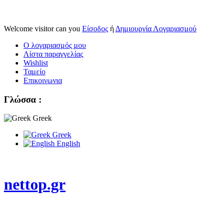
Welcome visitor can you
Είσοδος
ή
Δημιουργία Λογαριασμού
Ο λογαριασμός μου
Λίστα παραγγελίας
Wishlist
Ταμείο
Επικοινωνια
Γλώσσα :
Greek
Greek
English
nettop.gr