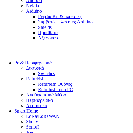
Android
Nvidia
Arduino
Γνήσια Kit & πλακέτες
Συμβατές Πλακέτες Arduino
Shields
Πρόσθετα
Αξέσουαρ
Pc & Περιφερειακά
Δικτυακά
Switches
Refurbish
Refurbish Οθόνες
Refurbish mini PC
Αποθηκευτικά Μέσα
Περιφερειακά
Ακουστικά
Smart Home
LoRa/LoRaWAN
Shelly
Sonoff
Ajax