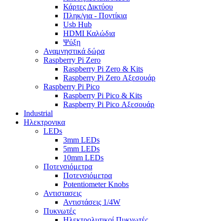
Κάρτες Δικτύου
Πληκ/για - Ποντίκια
Usb Hub
HDMI Καλώδια
Ψύξη
Αναμνηστικά δώρα
Raspberry Pi Zero
Raspberry Pi Zero & Kits
Raspberry Pi Zero Αξεσουάρ
Raspberry Pi Pico
Raspberry Pi Pico & Kits
Raspberry Pi Pico Αξεσουάρ
Industrial
Ηλεκτρονικα
LEDs
3mm LEDs
5mm LEDs
10mm LEDs
Ποτενσιόμετρα
Ποτενσιόμετρα
Potentiometer Knobs
Αντιστασεις
Αντιστάσεις 1/4W
Πυκνωτές
Ηλεκτρολυτικοί Πυκνωτές