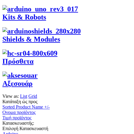
Kits & Robots
Shields & Modules
Πρόσθετα
Aξεσουάρ
View as:
List
Grid
Κατάταξη ώς προς
Sorted Product Name +/-
Ονομα προϊόντος
Τιμή προϊόντος
Κατασκευαστής:
Επιλογή Κατασκευαστή
Arduino