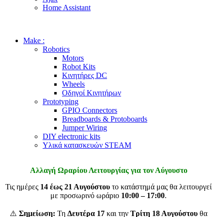
Home Assistant
Make :
Robotics
Motors
Robot Kits
Κινητήρες DC
Wheels
Οδηγοί Κινητήρων
Prototyping
GPIO Connectors
Breadboards & Protoboards
Jumper Wiring
DIY electronic kits
Υλικά κατασκευών STEAM
Αλλαγή Ωραρίου Λειτουργίας για τον Αύγουστο
Τις ημέρες
14 έως 21 Αυγούστου
το κατάστημά μας θα λειτουργεί
με προσωρινό ωράριο
10:00 – 17:00
.
⚠️
Σημείωση:
Τη
Δευτέρα 17
και την
Τρίτη 18 Αυγούστου
θα