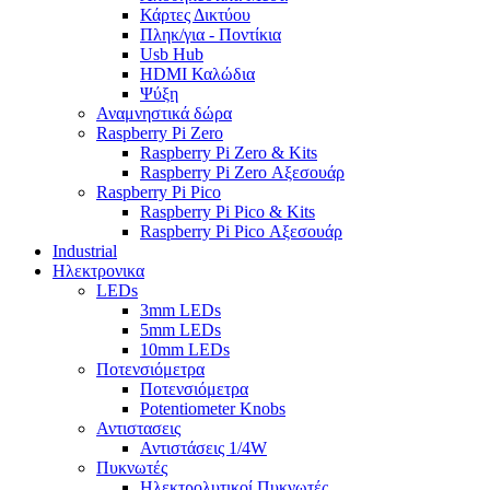
Κάρτες Δικτύου
Πληκ/για - Ποντίκια
Usb Hub
HDMI Καλώδια
Ψύξη
Αναμνηστικά δώρα
Raspberry Pi Zero
Raspberry Pi Zero & Kits
Raspberry Pi Zero Αξεσουάρ
Raspberry Pi Pico
Raspberry Pi Pico & Kits
Raspberry Pi Pico Αξεσουάρ
Industrial
Ηλεκτρονικα
LEDs
3mm LEDs
5mm LEDs
10mm LEDs
Ποτενσιόμετρα
Ποτενσιόμετρα
Potentiometer Knobs
Αντιστασεις
Αντιστάσεις 1/4W
Πυκνωτές
Ηλεκτρολυτικοί Πυκνωτές