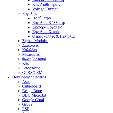
Kits Αισθητηρων
Voltage/Current
Εργαλεία
Πολύμετρα
Εργαλεία Κόλλησης
Διάφορα Εργαλεία
Εργαλεία Χειρός
Θερμοκόλλες & Πιστόλια
Zigbee Modules
Διακόπτες
Καλώδια
Μπαταρίες
Φωτοβολταϊκά
Kits
Αποστάτες
GPRS/GSM
Development Boards
Asus
Cubieboard
BeagleBone
BBC Micro:bit
Google Coral
Grove
ESP