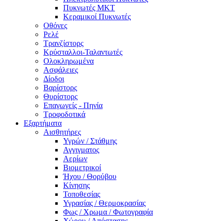
Πυκνωτές MKT
Κεραμικοί Πυκνωτές
Οθόνες
Ρελέ
Τρανζίστορς
Κρύσταλλοι-Ταλαντωτές
Ολοκληρωμένα
Ασφάλειες
Δίοδοι
Βαρίστορς
Θυρίστορς
Επαγωγείς - Πηνία
Τροφοδοτικά
Εξαρτήματα
Αισθητήρες
Υγρών / Στάθμης
Αγγιγματος
Αερίων
Βιομετρικοί
Ήχου / Θορύβου
Κίνησης
Τοποθεσίας
Υγρασίας / Θερμοκρασίας
Φως / Χρωμα / Φωτογραφία
Χώρου / Απόστασης