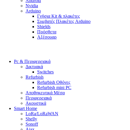
Android
Nvidia
Arduino
Γνήσια Kit & πλακέτες
Συμβατές Πλακέτες Arduino
Shields
Πρόσθετα
Αξέσουαρ
Pc & Περιφερειακά
Δικτυακά
Switches
Refurbish
Refurbish Οθόνες
Refurbish mini PC
Αποθηκευτικά Μέσα
Περιφερειακά
Ακουστικά
Smart Home
LoRa/LoRaWAN
Shelly
Sonoff
Ajax