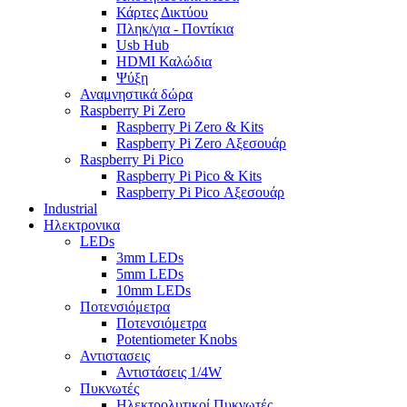
Κάρτες Δικτύου
Πληκ/για - Ποντίκια
Usb Hub
HDMI Καλώδια
Ψύξη
Αναμνηστικά δώρα
Raspberry Pi Zero
Raspberry Pi Zero & Kits
Raspberry Pi Zero Αξεσουάρ
Raspberry Pi Pico
Raspberry Pi Pico & Kits
Raspberry Pi Pico Αξεσουάρ
Industrial
Ηλεκτρονικα
LEDs
3mm LEDs
5mm LEDs
10mm LEDs
Ποτενσιόμετρα
Ποτενσιόμετρα
Potentiometer Knobs
Αντιστασεις
Αντιστάσεις 1/4W
Πυκνωτές
Ηλεκτρολυτικοί Πυκνωτές