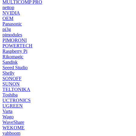
MULTICOMP PRO
nettop
NVIDIA
OEM
Panasonic
pi3g
pimodules
PIMORONI
POWERTECH
Raspberry Pi
Rikomagic
Sandisk
Seeed Studio
Shelly
SONOFF
SUNON
TELTONIKA
Toshiba
UCTRONICS
UGREEN
Varta
Wago
WaveShare
WEKOME
yahboom