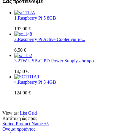
Σας προτεινουμε
1.
Raspberry Pi 5 8GB
197,00 €
2.
Raspberry Pi Active Cooler για το...
6,50 €
3.
27W USB-C PD Power Supply - άσπρο...
14,50 €
4.
Raspberry Pi 5 4GB
124,90 €
View as:
List
Grid
Κατάταξη ώς προς
Sorted Product Name +/-
Ονομα προϊόντος