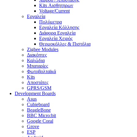
Kits Αισθητηρων
Voltage/Current
Εργαλεία
Πολύμετρα
Εργαλεία Κόλλησης
Διάφορα Εργαλεία
Εργαλεία Χειρός
Θερμοκόλλες & Πιστόλια
Zigbee Modules
Διακόπτες
Καλώδια
Μπαταρίες
Φωτοβολταϊκά
Kits
Αποστάτες
GPRS/GSM
Development Boards
Asus
Cubieboard
BeagleBone
BBC Micro:bit
Google Coral
Grove
ESP