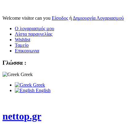
Welcome visitor can you
Είσοδος
ή
Δημιουργία Λογαριασμού
Ο λογαριασμός μου
Λίστα παραγγελίας
Wishlist
Ταμείο
Επικοινωνια
Γλώσσα :
Greek
Greek
English
nettop.gr