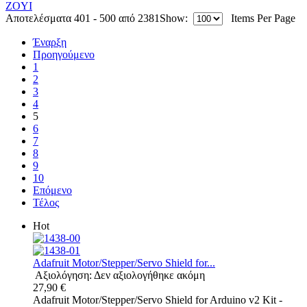
ZOYI
Αποτελέσματα 401 - 500 από 2381
Show:
Items Per Page
Έναρξη
Προηγούμενο
1
2
3
4
5
6
7
8
9
10
Επόμενο
Τέλος
Hot
Adafruit Motor/Stepper/Servo Shield for...
Αξιολόγηση: Δεν αξιολογήθηκε ακόμη
27,90 €
Adafruit Motor/Stepper/Servo Shield for Arduino v2 Kit -