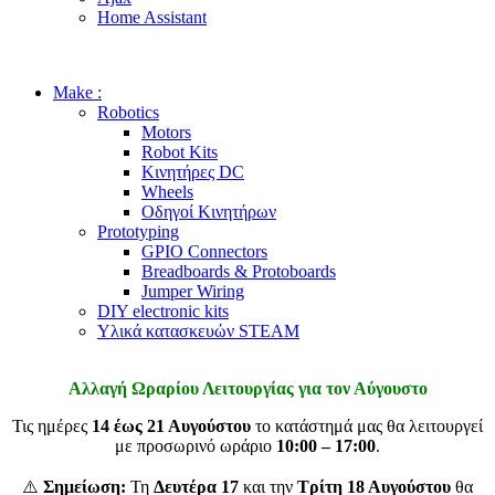
Home Assistant
Make :
Robotics
Motors
Robot Kits
Κινητήρες DC
Wheels
Οδηγοί Κινητήρων
Prototyping
GPIO Connectors
Breadboards & Protoboards
Jumper Wiring
DIY electronic kits
Υλικά κατασκευών STEAM
Αλλαγή Ωραρίου Λειτουργίας για τον Αύγουστο
Τις ημέρες
14 έως 21 Αυγούστου
το κατάστημά μας θα λειτουργεί
με προσωρινό ωράριο
10:00 – 17:00
.
⚠️
Σημείωση:
Τη
Δευτέρα 17
και την
Τρίτη 18 Αυγούστου
θα