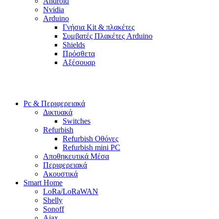
Android
Nvidia
Arduino
Γνήσια Kit & πλακέτες
Συμβατές Πλακέτες Arduino
Shields
Πρόσθετα
Αξέσουαρ
Pc & Περιφερειακά
Δικτυακά
Switches
Refurbish
Refurbish Οθόνες
Refurbish mini PC
Αποθηκευτικά Μέσα
Περιφερειακά
Ακουστικά
Smart Home
LoRa/LoRaWAN
Shelly
Sonoff
Ajax