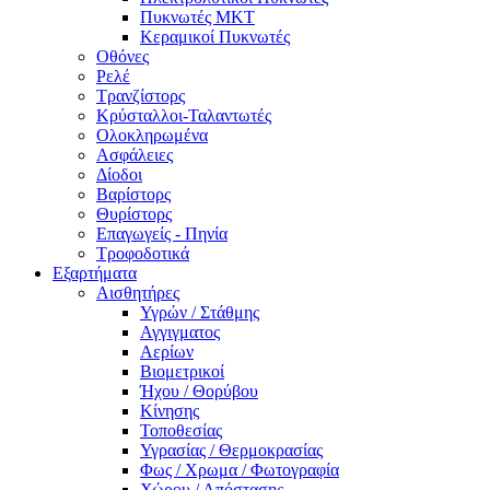
Πυκνωτές MKT
Κεραμικοί Πυκνωτές
Οθόνες
Ρελέ
Τρανζίστορς
Κρύσταλλοι-Ταλαντωτές
Ολοκληρωμένα
Ασφάλειες
Δίοδοι
Βαρίστορς
Θυρίστορς
Επαγωγείς - Πηνία
Τροφοδοτικά
Εξαρτήματα
Αισθητήρες
Υγρών / Στάθμης
Αγγιγματος
Αερίων
Βιομετρικοί
Ήχου / Θορύβου
Κίνησης
Τοποθεσίας
Υγρασίας / Θερμοκρασίας
Φως / Χρωμα / Φωτογραφία
Χώρου / Απόστασης