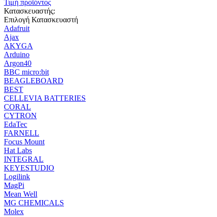
Τιμή προϊόντος
Κατασκευαστής:
Επιλογή Κατασκευαστή
Adafruit
Ajax
AKYGA
Arduino
Argon40
BBC micro:bit
BEAGLEBOARD
BEST
CELLEVIA BATTERIES
CORAL
CYTRON
EdaTec
FARNELL
Focus Mount
Hat Labs
INTEGRAL
KEYESTUDIO
Logilink
MagPi
Mean Well
MG CHEMICALS
Molex