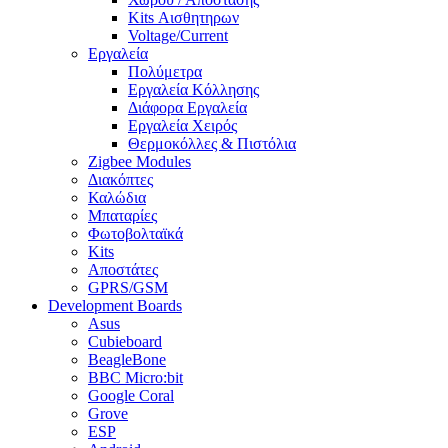
Kits Αισθητηρων
Voltage/Current
Εργαλεία
Πολύμετρα
Εργαλεία Κόλλησης
Διάφορα Εργαλεία
Εργαλεία Χειρός
Θερμοκόλλες & Πιστόλια
Zigbee Modules
Διακόπτες
Καλώδια
Μπαταρίες
Φωτοβολταϊκά
Kits
Αποστάτες
GPRS/GSM
Development Boards
Asus
Cubieboard
BeagleBone
BBC Micro:bit
Google Coral
Grove
ESP