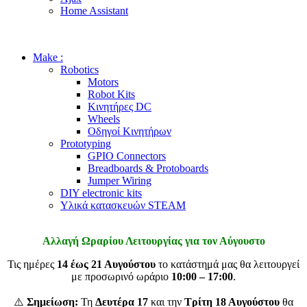
Home Assistant
Make :
Robotics
Motors
Robot Kits
Κινητήρες DC
Wheels
Οδηγοί Κινητήρων
Prototyping
GPIO Connectors
Breadboards & Protoboards
Jumper Wiring
DIY electronic kits
Υλικά κατασκευών STEAM
Αλλαγή Ωραρίου Λειτουργίας για τον Αύγουστο
Τις ημέρες
14 έως 21 Αυγούστου
το κατάστημά μας θα λειτουργεί
με προσωρινό ωράριο
10:00 – 17:00
.
⚠️
Σημείωση:
Τη
Δευτέρα 17
και την
Τρίτη 18 Αυγούστου
θα