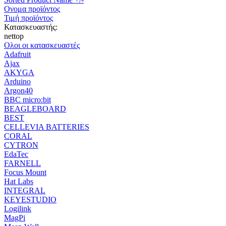
Ονομα προϊόντος
Τιμή προϊόντος
Κατασκευαστής:
nettop
Ολοι οι κατασκευαστές
Adafruit
Ajax
AKYGA
Arduino
Argon40
BBC micro:bit
BEAGLEBOARD
BEST
CELLEVIA BATTERIES
CORAL
CYTRON
EdaTec
FARNELL
Focus Mount
Hat Labs
INTEGRAL
KEYESTUDIO
Logilink
MagPi