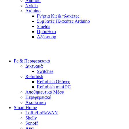
Android
Nvidia
Arduino
Γνήσια Kit & πλακέτες
Συμβατές Πλακέτες Arduino
Shields
Πρόσθετα
Αξέσουαρ
Pc & Περιφερειακά
Δικτυακά
Switches
Refurbish
Refurbish Οθόνες
Refurbish mini PC
Αποθηκευτικά Μέσα
Περιφερειακά
Ακουστικά
Smart Home
LoRa/LoRaWAN
Shelly
Sonoff
Ajax