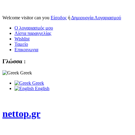
Welcome visitor can you
Είσοδος
ή
Δημιουργία Λογαριασμού
Ο λογαριασμός μου
Λίστα παραγγελίας
Wishlist
Ταμείο
Επικοινωνια
Γλώσσα :
Greek
Greek
English
nettop.gr