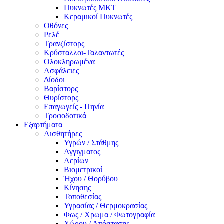
Πυκνωτές MKT
Κεραμικοί Πυκνωτές
Οθόνες
Ρελέ
Τρανζίστορς
Κρύσταλλοι-Ταλαντωτές
Ολοκληρωμένα
Ασφάλειες
Δίοδοι
Βαρίστορς
Θυρίστορς
Επαγωγείς - Πηνία
Τροφοδοτικά
Εξαρτήματα
Αισθητήρες
Υγρών / Στάθμης
Αγγιγματος
Αερίων
Βιομετρικοί
Ήχου / Θορύβου
Κίνησης
Τοποθεσίας
Υγρασίας / Θερμοκρασίας
Φως / Χρωμα / Φωτογραφία
Χώρου / Απόστασης