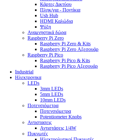
Κάρτες Δικτύου
Πληκ/για - Ποντίκια
Usb Hub
HDMI Καλώδια
Ψύξη
Αναμνηστικά δώρα
Raspberry Pi Zero
Raspberry Pi Zero & Kits
Raspberry Pi Zero Αξεσουάρ
Raspberry Pi Pico
Raspberry Pi Pico & Kits
Raspberry Pi Pico Αξεσουάρ
Industrial
Ηλεκτρονικα
LEDs
3mm LEDs
5mm LEDs
10mm LEDs
Ποτενσιόμετρα
Ποτενσιόμετρα
Potentiometer Knobs
Αντιστασεις
Αντιστάσεις 1/4W
Πυκνωτές
Ηλεκτρολυτικοί Πυκνωτές