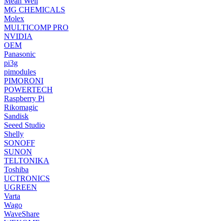
Mean Well
MG CHEMICALS
Molex
MULTICOMP PRO
NVIDIA
OEM
Panasonic
pi3g
pimodules
PIMORONI
POWERTECH
Raspberry Pi
Rikomagic
Sandisk
Seeed Studio
Shelly
SONOFF
SUNON
TELTONIKA
Toshiba
UCTRONICS
UGREEN
Varta
Wago
WaveShare