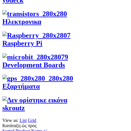
Ηλεκτρονικα
Raspberry Pi
Development Boards
Εξαρτήματα
skroutz
View as:
List
Grid
Κατάταξη ώς προς
Sorted Product Name +/-