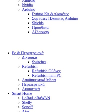
Android
Nvidia
Arduino
Γνήσια Kit & πλακέτες
Συμβατές Πλακέτες Arduino
Shields
Πρόσθετα
Αξέσουαρ
Pc & Περιφερειακά
Δικτυακά
Switches
Refurbish
Refurbish Οθόνες
Refurbish mini PC
Αποθηκευτικά Μέσα
Περιφερειακά
Ακουστικά
Smart Home
LoRa/LoRaWAN
Shelly
Sonoff
Ajax