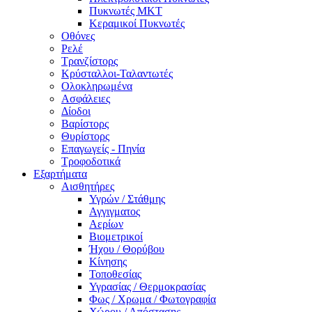
Πυκνωτές MKT
Κεραμικοί Πυκνωτές
Οθόνες
Ρελέ
Τρανζίστορς
Κρύσταλλοι-Ταλαντωτές
Ολοκληρωμένα
Ασφάλειες
Δίοδοι
Βαρίστορς
Θυρίστορς
Επαγωγείς - Πηνία
Τροφοδοτικά
Εξαρτήματα
Αισθητήρες
Υγρών / Στάθμης
Αγγιγματος
Αερίων
Βιομετρικοί
Ήχου / Θορύβου
Κίνησης
Τοποθεσίας
Υγρασίας / Θερμοκρασίας
Φως / Χρωμα / Φωτογραφία
Χώρου / Απόστασης