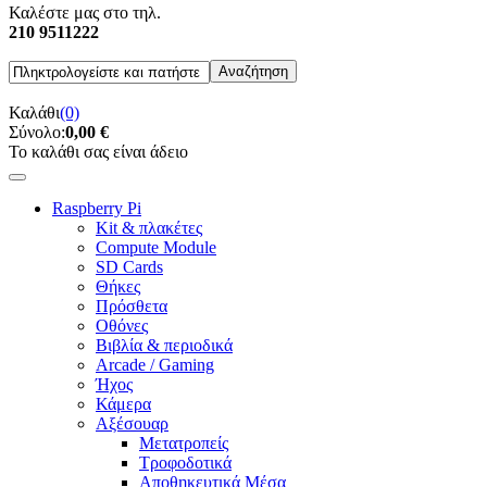
Καλέστε μας στο τηλ.
210 9511222
Καλάθι
(0)
Σύνολο:
0,00 €
Το καλάθι σας είναι άδειο
Raspberry Pi
Kit & πλακέτες
Compute Module
SD Cards
Θήκες
Πρόσθετα
Οθόνες
Βιβλία & περιοδικά
Arcade / Gaming
Ήχος
Κάμερα
Αξέσουαρ
Μετατροπείς
Τροφοδοτικά
Αποθηκευτικά Μέσα