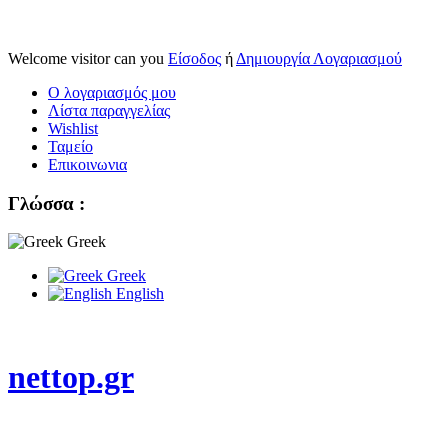
Welcome visitor can you
Είσοδος
ή
Δημιουργία Λογαριασμού
Ο λογαριασμός μου
Λίστα παραγγελίας
Wishlist
Ταμείο
Επικοινωνια
Γλώσσα :
Greek
Greek
English
nettop.gr