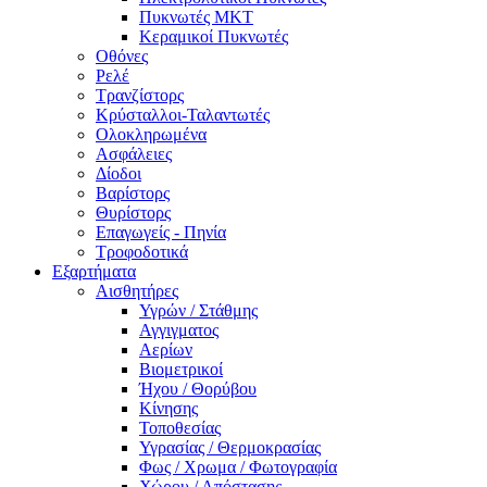
Πυκνωτές MKT
Κεραμικοί Πυκνωτές
Οθόνες
Ρελέ
Τρανζίστορς
Κρύσταλλοι-Ταλαντωτές
Ολοκληρωμένα
Ασφάλειες
Δίοδοι
Βαρίστορς
Θυρίστορς
Επαγωγείς - Πηνία
Τροφοδοτικά
Εξαρτήματα
Αισθητήρες
Υγρών / Στάθμης
Αγγιγματος
Αερίων
Βιομετρικοί
Ήχου / Θορύβου
Κίνησης
Τοποθεσίας
Υγρασίας / Θερμοκρασίας
Φως / Χρωμα / Φωτογραφία
Χώρου / Απόστασης