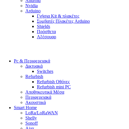
Android
Nvidia
Arduino
Γνήσια Kit & πλακέτες
Συμβατές Πλακέτες Arduino
Shields
Πρόσθετα
Αξέσουαρ
Pc & Περιφερειακά
Δικτυακά
Switches
Refurbish
Refurbish Οθόνες
Refurbish mini PC
Αποθηκευτικά Μέσα
Περιφερειακά
Ακουστικά
Smart Home
LoRa/LoRaWAN
Shelly
Sonoff
Ajax