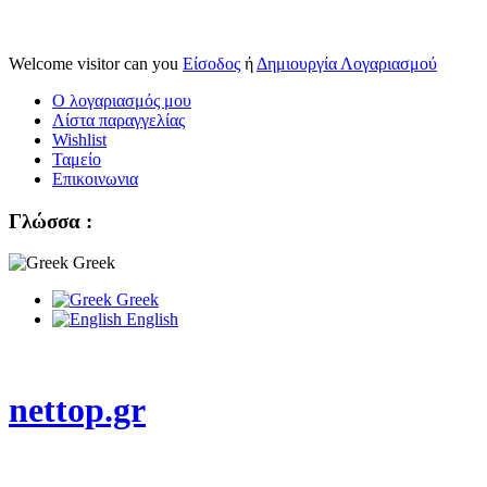
Welcome visitor can you
Είσοδος
ή
Δημιουργία Λογαριασμού
Ο λογαριασμός μου
Λίστα παραγγελίας
Wishlist
Ταμείο
Επικοινωνια
Γλώσσα :
Greek
Greek
English
nettop.gr