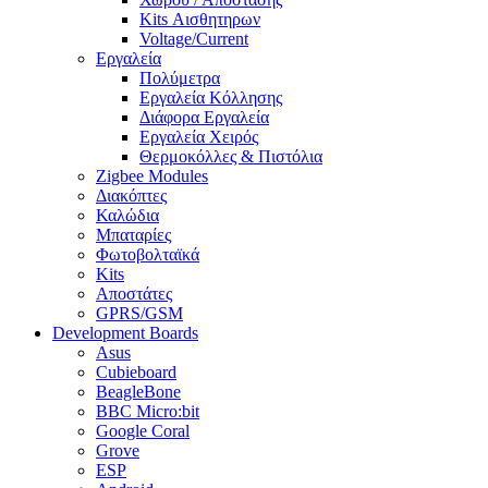
Kits Αισθητηρων
Voltage/Current
Εργαλεία
Πολύμετρα
Εργαλεία Κόλλησης
Διάφορα Εργαλεία
Εργαλεία Χειρός
Θερμοκόλλες & Πιστόλια
Zigbee Modules
Διακόπτες
Καλώδια
Μπαταρίες
Φωτοβολταϊκά
Kits
Αποστάτες
GPRS/GSM
Development Boards
Asus
Cubieboard
BeagleBone
BBC Micro:bit
Google Coral
Grove
ESP