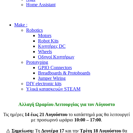
Home Assistant
Make :
Robotics
Motors
Robot Kits
Κινητήρες DC
Wheels
Οδηγοί Κινητήρων
Prototyping
GPIO Connectors
Breadboards & Protoboards
Jumper Wiring
DIY electronic kits
Υλικά κατασκευών STEAM
Αλλαγή Ωραρίου Λειτουργίας για τον Αύγουστο
Τις ημέρες
14 έως 21 Αυγούστου
το κατάστημά μας θα λειτουργεί
με προσωρινό ωράριο
10:00 – 17:00
.
⚠️
Σημείωση:
Τη
Δευτέρα 17
και την
Τρίτη 18 Αυγούστου
θα