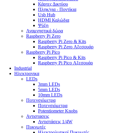
Κάρτες Δικτύου
Πληκ/για - Ποντίκια
Usb Hub
HDMI Καλώδια
Ψύξη
Αναμνηστικά δώρα
Raspberry Pi Zero
Raspberry Pi Zero & Kits
Raspberry Pi Zero Αξεσουάρ
Raspberry Pi Pico
Raspberry Pi Pico & Kits
Raspberry Pi Pico Αξεσουάρ
Industrial
Ηλεκτρονικα
LEDs
3mm LEDs
5mm LEDs
10mm LEDs
Ποτενσιόμετρα
Ποτενσιόμετρα
Potentiometer Knobs
Αντιστασεις
Αντιστάσεις 1/4W
Πυκνωτές
Ηλεκτρολυτικοί Πυκνωτές