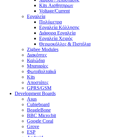
Kits Αισθητηρων
Voltage/Current
Εργαλεία
Πολύμετρα
Εργαλεία Κόλλησης
Διάφορα Εργαλεία
Εργαλεία Χειρός
Θερμοκόλλες & Πιστόλια
Zigbee Modules
Διακόπτες
Καλώδια
Μπαταρίες
Φωτοβολταϊκά
Kits
Αποστάτες
GPRS/GSM
Development Boards
Asus
Cubieboard
BeagleBone
BBC Micro:bit
Google Coral
Grove
ESP