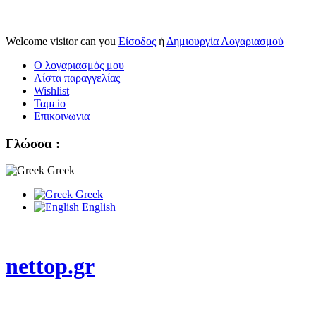
Welcome visitor can you
Είσοδος
ή
Δημιουργία Λογαριασμού
Ο λογαριασμός μου
Λίστα παραγγελίας
Wishlist
Ταμείο
Επικοινωνια
Γλώσσα :
Greek
Greek
English
nettop.gr