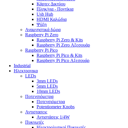
Κάρτες Δικτύου
Πληκ/για - Ποντίκια
Usb Hub
HDMI Καλώδια
Ψύξη
Αναμνηστικά δώρα
Raspberry Pi Zero
Raspberry Pi Zero & Kits
Raspberry Pi Zero Αξεσουάρ
Raspberry Pi Pico
Raspberry Pi Pico & Kits
Raspberry Pi Pico Αξεσουάρ
Industrial
Ηλεκτρονικα
LEDs
3mm LEDs
5mm LEDs
10mm LEDs
Ποτενσιόμετρα
Ποτενσιόμετρα
Potentiometer Knobs
Αντιστασεις
Αντιστάσεις 1/4W
Πυκνωτές
Ηλεκτρολυτικοί Πυκνωτές