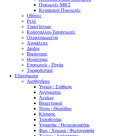
Πυκνωτές MKT
Κεραμικοί Πυκνωτές
Οθόνες
Ρελέ
Τρανζίστορς
Κρύσταλλοι-Ταλαντωτές
Ολοκληρωμένα
Ασφάλειες
Δίοδοι
Βαρίστορς
Θυρίστορς
Επαγωγείς - Πηνία
Τροφοδοτικά
Εξαρτήματα
Αισθητήρες
Υγρών / Στάθμης
Αγγιγματος
Αερίων
Βιομετρικοί
Ήχου / Θορύβου
Κίνησης
Τοποθεσίας
Υγρασίας / Θερμοκρασίας
Φως / Χρωμα / Φωτογραφία
Χώρου / Απόστασης