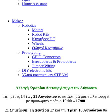
Home Assistant
Make :
Robotics
Motors
Robot Kits
Κινητήρες DC
Wheels
Οδηγοί Κινητήρων
Prototyping
GPIO Connectors
Breadboards & Protoboards
Jumper Wiring
DIY electronic kits
Υλικά κατασκευών STEAM
Αλλαγή Ωραρίου Λειτουργίας για τον Αύγουστο
Τις ημέρες
14 έως 21 Αυγούστου
το κατάστημά μας θα λειτουργεί
με προσωρινό ωράριο
10:00 – 17:00
.
⚠️
Σημείωση:
Τη
Δευτέρα 17
και την
Τρίτη 18 Αυγούστου
θα