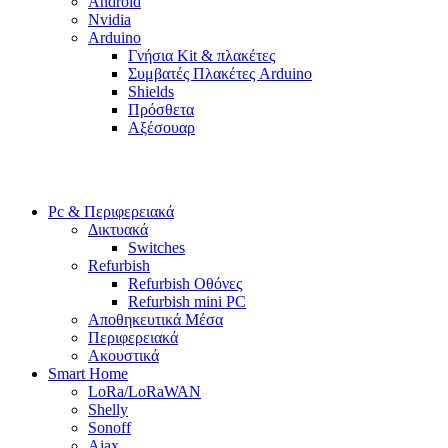
Android
Nvidia
Arduino
Γνήσια Kit & πλακέτες
Συμβατές Πλακέτες Arduino
Shields
Πρόσθετα
Αξέσουαρ
Pc & Περιφερειακά
Δικτυακά
Switches
Refurbish
Refurbish Οθόνες
Refurbish mini PC
Αποθηκευτικά Μέσα
Περιφερειακά
Ακουστικά
Smart Home
LoRa/LoRaWAN
Shelly
Sonoff
Ajax