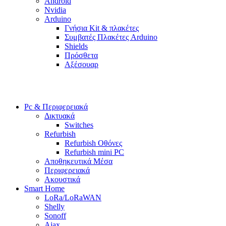
Android
Nvidia
Arduino
Γνήσια Kit & πλακέτες
Συμβατές Πλακέτες Arduino
Shields
Πρόσθετα
Αξέσουαρ
Pc & Περιφερειακά
Δικτυακά
Switches
Refurbish
Refurbish Οθόνες
Refurbish mini PC
Αποθηκευτικά Μέσα
Περιφερειακά
Ακουστικά
Smart Home
LoRa/LoRaWAN
Shelly
Sonoff
Ajax