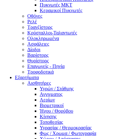
Πυκνωτές MKT
Κεραμικοί Πυκνωτές
Οθόνες
Ρελέ
Τρανζίστορς
Κρύσταλλοι-Ταλαντωτές
Ολοκληρωμένα
Ασφάλειες
Δίοδοι
Βαρίστορς
Θυρίστορς
Επαγωγείς - Πηνία
Τροφοδοτικά
Εξαρτήματα
Αισθητήρες
Υγρών / Στάθμης
Αγγιγματος
Αερίων
Βιομετρικοί
Ήχου / Θορύβου
Κίνησης
Τοποθεσίας
Υγρασίας / Θερμοκρασίας
Φως / Χρωμα / Φωτογραφία
Χώρου / Απόστασης