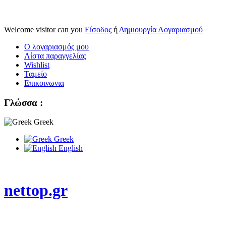
Welcome visitor can you
Είσοδος
ή
Δημιουργία Λογαριασμού
Ο λογαριασμός μου
Λίστα παραγγελίας
Wishlist
Ταμείο
Επικοινωνια
Γλώσσα :
Greek
Greek
English
nettop.gr