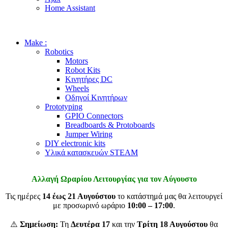
Home Assistant
Make :
Robotics
Motors
Robot Kits
Κινητήρες DC
Wheels
Οδηγοί Κινητήρων
Prototyping
GPIO Connectors
Breadboards & Protoboards
Jumper Wiring
DIY electronic kits
Υλικά κατασκευών STEAM
Αλλαγή Ωραρίου Λειτουργίας για τον Αύγουστο
Τις ημέρες
14 έως 21 Αυγούστου
το κατάστημά μας θα λειτουργεί
με προσωρινό ωράριο
10:00 – 17:00
.
⚠️
Σημείωση:
Τη
Δευτέρα 17
και την
Τρίτη 18 Αυγούστου
θα