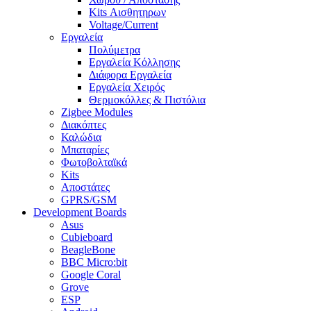
Kits Αισθητηρων
Voltage/Current
Εργαλεία
Πολύμετρα
Εργαλεία Κόλλησης
Διάφορα Εργαλεία
Εργαλεία Χειρός
Θερμοκόλλες & Πιστόλια
Zigbee Modules
Διακόπτες
Καλώδια
Μπαταρίες
Φωτοβολταϊκά
Kits
Αποστάτες
GPRS/GSM
Development Boards
Asus
Cubieboard
BeagleBone
BBC Micro:bit
Google Coral
Grove
ESP