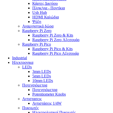
Κάρτες Δικτύου
Πληκ/για - Ποντίκια
Usb Hub
HDMI Καλώδια
Ψύξη
Αναμνηστικά δώρα
Raspberry Pi Zero
Raspberry Pi Zero & Kits
Raspberry Pi Zero Αξεσουάρ
Raspberry Pi Pico
Raspberry Pi Pico & Kits
Raspberry Pi Pico Αξεσουάρ
Industrial
Ηλεκτρονικα
LEDs
3mm LEDs
5mm LEDs
10mm LEDs
Ποτενσιόμετρα
Ποτενσιόμετρα
Potentiometer Knobs
Αντιστασεις
Αντιστάσεις 1/4W
Πυκνωτές
Ηλεκτρολυτικοί Πυκνωτές