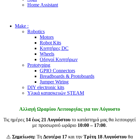
Home Assistant
Make :
Robotics
Motors
Robot Kits
Κινητήρες DC
Wheels
Οδηγοί Κινητήρων
Prototyping
GPIO Connectors
Breadboards & Protoboards
Jumper Wiring
DIY electronic kits
Υλικά κατασκευών STEAM
Αλλαγή Ωραρίου Λειτουργίας για τον Αύγουστο
Τις ημέρες
14 έως 21 Αυγούστου
το κατάστημά μας θα λειτουργεί
με προσωρινό ωράριο
10:00 – 17:00
.
⚠️
Σημείωση:
Τη
Δευτέρα 17
και την
Τρίτη 18 Αυγούστου
θα