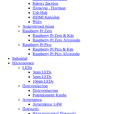
Κάρτες Δικτύου
Πληκ/για - Ποντίκια
Usb Hub
HDMI Καλώδια
Ψύξη
Αναμνηστικά δώρα
Raspberry Pi Zero
Raspberry Pi Zero & Kits
Raspberry Pi Zero Αξεσουάρ
Raspberry Pi Pico
Raspberry Pi Pico & Kits
Raspberry Pi Pico Αξεσουάρ
Industrial
Ηλεκτρονικα
LEDs
3mm LEDs
5mm LEDs
10mm LEDs
Ποτενσιόμετρα
Ποτενσιόμετρα
Potentiometer Knobs
Αντιστασεις
Αντιστάσεις 1/4W
Πυκνωτές
Ηλεκτρολυτικοί Πυκνωτές