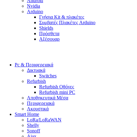
Android
Nvidia
Arduino
Γνήσια Kit & πλακέτες
Συμβατές Πλακέτες Arduino
Shields
Πρόσθετα
Αξέσουαρ
Pc & Περιφερειακά
Δικτυακά
Switches
Refurbish
Refurbish Οθόνες
Refurbish mini PC
Αποθηκευτικά Μέσα
Περιφερειακά
Ακουστικά
Smart Home
LoRa/LoRaWAN
Shelly
Sonoff
Ajax