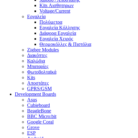
Kits Αισθητηρων
Voltage/Current
Εργαλεία
Πολύμετρα
Εργαλεία Κόλλησης
Διάφορα Εργαλεία
Εργαλεία Χειρός
Θερμοκόλλες & Πιστόλια
Zigbee Modules
Διακόπτες
Καλώδια
Μπαταρίες
Φωτοβολταϊκά
Kits
Αποστάτες
GPRS/GSM
Development Boards
Asus
Cubieboard
BeagleBone
BBC Micro:bit
Google Coral
Grove
ESP