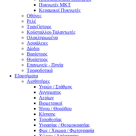
Πυκνωτές MKT
Κεραμικοί Πυκνωτές
Οθόνες
Ρελέ
Τρανζίστορς
Κρύσταλλοι-Ταλαντωτές
Ολοκληρωμένα
Ασφάλειες
Δίοδοι
Βαρίστορς
Θυρίστορς
Επαγωγείς - Πηνία
Τροφοδοτικά
Εξαρτήματα
Αισθητήρες
Υγρών / Στάθμης
Αγγιγματος
Αερίων
Βιομετρικοί
Ήχου / Θορύβου
Κίνησης
Τοποθεσίας
Υγρασίας / Θερμοκρασίας
Φως / Χρωμα / Φωτογραφία
Χώρου / Απόστασης