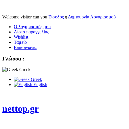
Welcome visitor can you
Είσοδος
ή
Δημιουργία Λογαριασμού
Ο λογαριασμός μου
Λίστα παραγγελίας
Wishlist
Ταμείο
Επικοινωνια
Γλώσσα :
Greek
Greek
English
nettop.gr