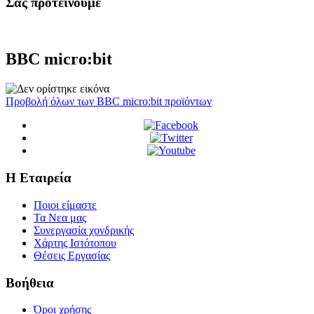
Σας προτεινουμε
BBC micro:bit
Προβολή όλων των BBC micro:bit προϊόντων
Η Εταιρεία
Ποιοι είμαστε
Τα Νεα μας
Συνεργασία χονδρικής
Χάρτης Ιστότοπου
Θέσεις Εργασίας
Βοήθεια
Όροι χρήσης