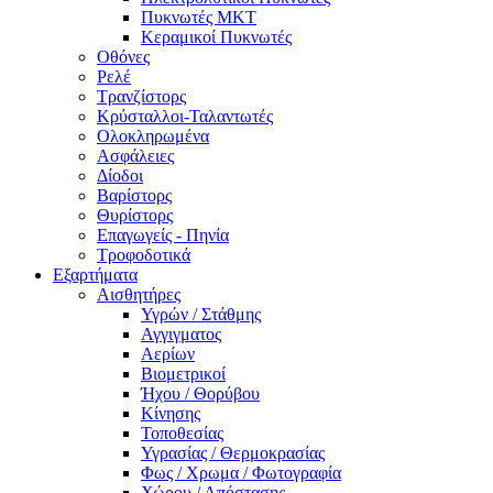
Πυκνωτές MKT
Κεραμικοί Πυκνωτές
Οθόνες
Ρελέ
Τρανζίστορς
Κρύσταλλοι-Ταλαντωτές
Ολοκληρωμένα
Ασφάλειες
Δίοδοι
Βαρίστορς
Θυρίστορς
Επαγωγείς - Πηνία
Τροφοδοτικά
Εξαρτήματα
Αισθητήρες
Υγρών / Στάθμης
Αγγιγματος
Αερίων
Βιομετρικοί
Ήχου / Θορύβου
Κίνησης
Τοποθεσίας
Υγρασίας / Θερμοκρασίας
Φως / Χρωμα / Φωτογραφία
Χώρου / Απόστασης