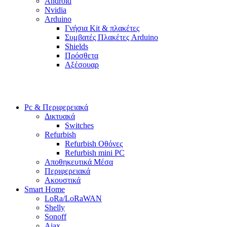
Android
Nvidia
Arduino
Γνήσια Kit & πλακέτες
Συμβατές Πλακέτες Arduino
Shields
Πρόσθετα
Αξέσουαρ
Pc & Περιφερειακά
Δικτυακά
Switches
Refurbish
Refurbish Οθόνες
Refurbish mini PC
Αποθηκευτικά Μέσα
Περιφερειακά
Ακουστικά
Smart Home
LoRa/LoRaWAN
Shelly
Sonoff
Ajax