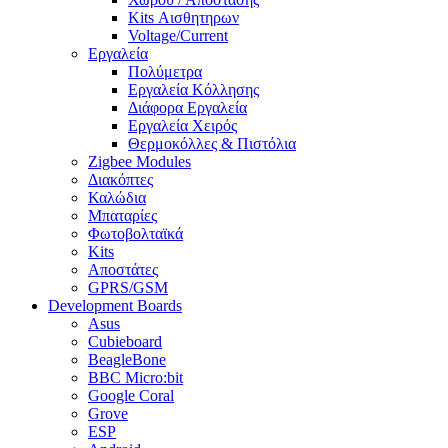
Kits Αισθητηρων
Voltage/Current
Εργαλεία
Πολύμετρα
Εργαλεία Κόλλησης
Διάφορα Εργαλεία
Εργαλεία Χειρός
Θερμοκόλλες & Πιστόλια
Zigbee Modules
Διακόπτες
Καλώδια
Μπαταρίες
Φωτοβολταϊκά
Kits
Αποστάτες
GPRS/GSM
Development Boards
Asus
Cubieboard
BeagleBone
BBC Micro:bit
Google Coral
Grove
ESP