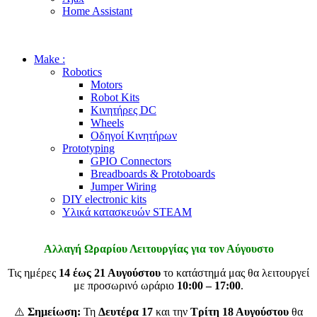
Home Assistant
Make :
Robotics
Motors
Robot Kits
Κινητήρες DC
Wheels
Οδηγοί Κινητήρων
Prototyping
GPIO Connectors
Breadboards & Protoboards
Jumper Wiring
DIY electronic kits
Υλικά κατασκευών STEAM
Αλλαγή Ωραρίου Λειτουργίας για τον Αύγουστο
Τις ημέρες
14 έως 21 Αυγούστου
το κατάστημά μας θα λειτουργεί
με προσωρινό ωράριο
10:00 – 17:00
.
⚠️
Σημείωση:
Τη
Δευτέρα 17
και την
Τρίτη 18 Αυγούστου
θα