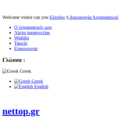
Welcome visitor can you
Είσοδος
ή
Δημιουργία Λογαριασμού
Ο λογαριασμός μου
Λίστα παραγγελίας
Wishlist
Ταμείο
Επικοινωνια
Γλώσσα :
Greek
Greek
English
nettop.gr