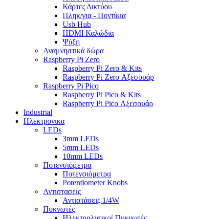
Κάρτες Δικτύου
Πληκ/για - Ποντίκια
Usb Hub
HDMI Καλώδια
Ψύξη
Αναμνηστικά δώρα
Raspberry Pi Zero
Raspberry Pi Zero & Kits
Raspberry Pi Zero Αξεσουάρ
Raspberry Pi Pico
Raspberry Pi Pico & Kits
Raspberry Pi Pico Αξεσουάρ
Industrial
Ηλεκτρονικα
LEDs
3mm LEDs
5mm LEDs
10mm LEDs
Ποτενσιόμετρα
Ποτενσιόμετρα
Potentiometer Knobs
Αντιστασεις
Αντιστάσεις 1/4W
Πυκνωτές
Ηλεκτρολυτικοί Πυκνωτές