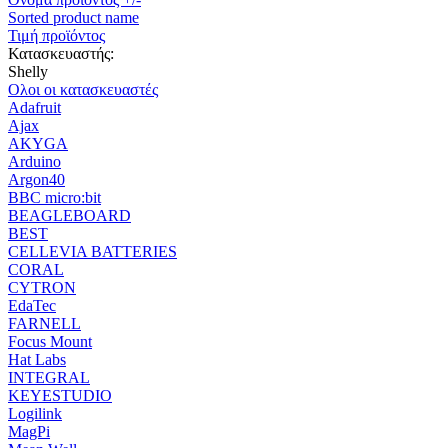
Sorted product name
Τιμή προϊόντος
Κατασκευαστής:
Shelly
Ολοι οι κατασκευαστές
Adafruit
Ajax
AKYGA
Arduino
Argon40
BBC micro:bit
BEAGLEBOARD
BEST
CELLEVIA BATTERIES
CORAL
CYTRON
EdaTec
FARNELL
Focus Mount
Hat Labs
INTEGRAL
KEYESTUDIO
Logilink
MagPi