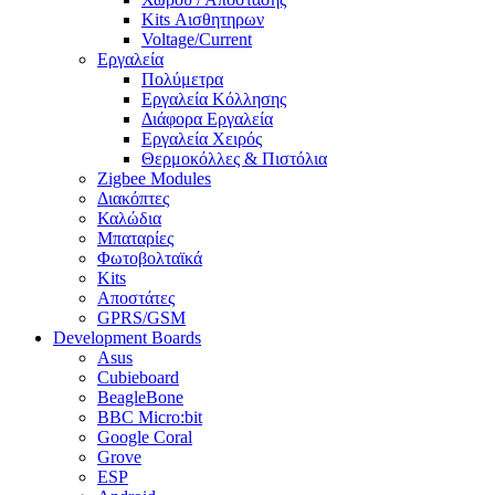
Kits Αισθητηρων
Voltage/Current
Εργαλεία
Πολύμετρα
Εργαλεία Κόλλησης
Διάφορα Εργαλεία
Εργαλεία Χειρός
Θερμοκόλλες & Πιστόλια
Zigbee Modules
Διακόπτες
Καλώδια
Μπαταρίες
Φωτοβολταϊκά
Kits
Αποστάτες
GPRS/GSM
Development Boards
Asus
Cubieboard
BeagleBone
BBC Micro:bit
Google Coral
Grove
ESP