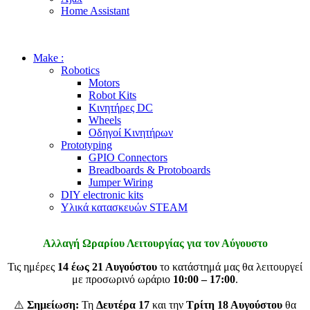
Home Assistant
Make :
Robotics
Motors
Robot Kits
Κινητήρες DC
Wheels
Οδηγοί Κινητήρων
Prototyping
GPIO Connectors
Breadboards & Protoboards
Jumper Wiring
DIY electronic kits
Υλικά κατασκευών STEAM
Αλλαγή Ωραρίου Λειτουργίας για τον Αύγουστο
Τις ημέρες
14 έως 21 Αυγούστου
το κατάστημά μας θα λειτουργεί
με προσωρινό ωράριο
10:00 – 17:00
.
⚠️
Σημείωση:
Τη
Δευτέρα 17
και την
Τρίτη 18 Αυγούστου
θα