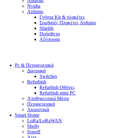
Android
Nvidia
Arduino
Γνήσια Kit & πλακέτες
Συμβατές Πλακέτες Arduino
Shields
Πρόσθετα
Αξέσουαρ
Pc & Περιφερειακά
Δικτυακά
Switches
Refurbish
Refurbish Οθόνες
Refurbish mini PC
Αποθηκευτικά Μέσα
Περιφερειακά
Ακουστικά
Smart Home
LoRa/LoRaWAN
Shelly
Sonoff
Ajax