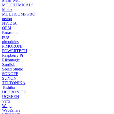
Mean Well
MG CHEMICALS
Molex
MULTICOMP PRO
nettop
NVIDIA
OEM
Panasonic
pi3g
pimodules
PIMORONI
POWERTECH
Raspberry Pi
Rikomagic
Sandisk
Seeed Studio
SONOFF
SUNON
TELTONIKA
Toshiba
UCTRONICS
UGREEN
Varta
Wago
WaveShare