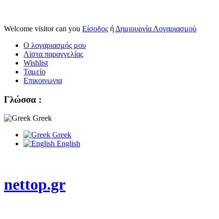
Welcome visitor can you
Είσοδος
ή
Δημιουργία Λογαριασμού
Ο λογαριασμός μου
Λίστα παραγγελίας
Wishlist
Ταμείο
Επικοινωνια
Γλώσσα :
Greek
Greek
English
nettop.gr