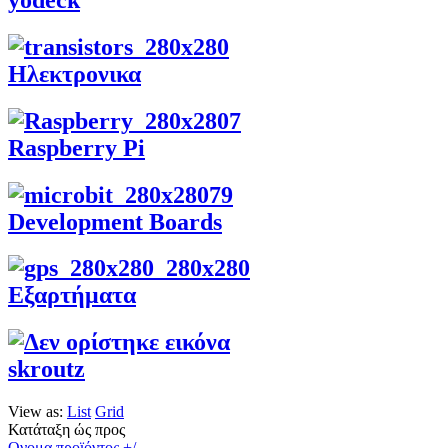
Ηλεκτρονικα
Raspberry Pi
Development Boards
Εξαρτήματα
skroutz
View as:
List
Grid
Κατάταξη ώς προς
Ονομα προϊόντος +/-