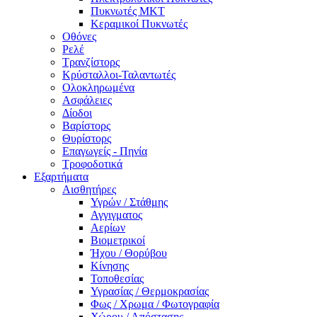
Πυκνωτές MKT
Κεραμικοί Πυκνωτές
Οθόνες
Ρελέ
Τρανζίστορς
Κρύσταλλοι-Ταλαντωτές
Ολοκληρωμένα
Ασφάλειες
Δίοδοι
Βαρίστορς
Θυρίστορς
Επαγωγείς - Πηνία
Τροφοδοτικά
Εξαρτήματα
Αισθητήρες
Υγρών / Στάθμης
Αγγιγματος
Αερίων
Βιομετρικοί
Ήχου / Θορύβου
Κίνησης
Τοποθεσίας
Υγρασίας / Θερμοκρασίας
Φως / Χρωμα / Φωτογραφία
Χώρου / Απόστασης