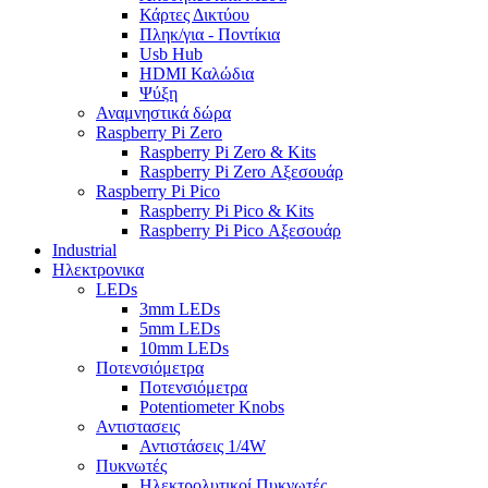
Κάρτες Δικτύου
Πληκ/για - Ποντίκια
Usb Hub
HDMI Καλώδια
Ψύξη
Αναμνηστικά δώρα
Raspberry Pi Zero
Raspberry Pi Zero & Kits
Raspberry Pi Zero Αξεσουάρ
Raspberry Pi Pico
Raspberry Pi Pico & Kits
Raspberry Pi Pico Αξεσουάρ
Industrial
Ηλεκτρονικα
LEDs
3mm LEDs
5mm LEDs
10mm LEDs
Ποτενσιόμετρα
Ποτενσιόμετρα
Potentiometer Knobs
Αντιστασεις
Αντιστάσεις 1/4W
Πυκνωτές
Ηλεκτρολυτικοί Πυκνωτές