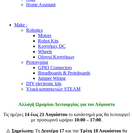
Home Assistant
Make :
Robotics
Motors
Robot Kits
Κινητήρες DC
Wheels
Οδηγοί Κινητήρων
Prototyping
GPIO Connectors
Breadboards & Protoboards
Jumper Wiring
DIY electronic kits
Υλικά κατασκευών STEAM
Αλλαγή Ωραρίου Λειτουργίας για τον Αύγουστο
Τις ημέρες
14 έως 21 Αυγούστου
το κατάστημά μας θα λειτουργεί
με προσωρινό ωράριο
10:00 – 17:00
.
⚠️
Σημείωση:
Τη
Δευτέρα 17
και την
Τρίτη 18 Αυγούστου
θα