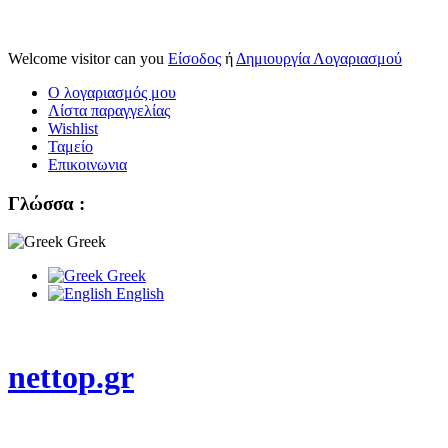
Welcome visitor can you
Είσοδος
ή
Δημιουργία Λογαριασμού
Ο λογαριασμός μου
Λίστα παραγγελίας
Wishlist
Ταμείο
Επικοινωνια
Γλώσσα :
Greek
Greek
English
nettop.gr