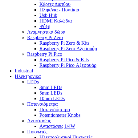
Κάρτες Δικτύου
Πληκ/για - Ποντίκια
Usb Hub
HDMI Καλώδια
Ψύξη
Αναμνηστικά δώρα
Raspberry Pi Zero
Raspberry Pi Zero & Kits
Raspberry Pi Zero Αξεσουάρ
Raspberry Pi Pico
Raspberry Pi Pico & Kits
Raspberry Pi Pico Αξεσουάρ
Industrial
Ηλεκτρονικα
LEDs
3mm LEDs
5mm LEDs
10mm LEDs
Ποτενσιόμετρα
Ποτενσιόμετρα
Potentiometer Knobs
Αντιστασεις
Αντιστάσεις 1/4W
Πυκνωτές
Ηλεκτρολυτικοί Πυκνωτές