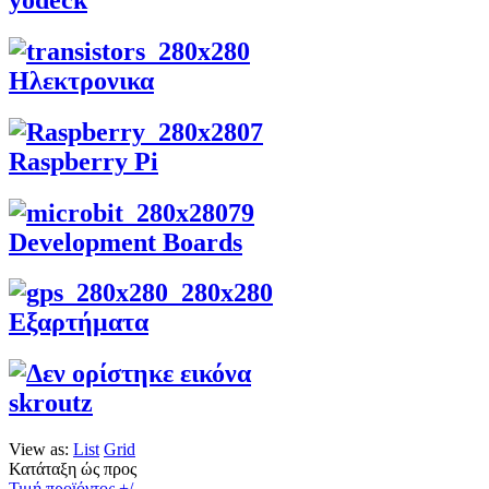
Ηλεκτρονικα
Raspberry Pi
Development Boards
Εξαρτήματα
skroutz
View as:
List
Grid
Κατάταξη ώς προς
Τιμή προϊόντος +/-