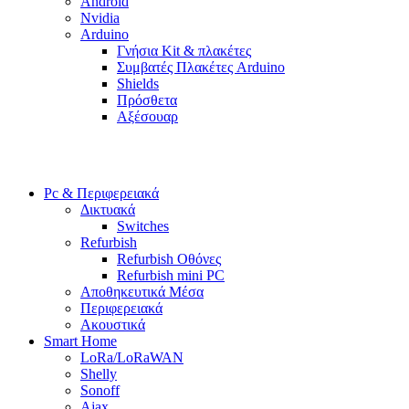
Android
Nvidia
Arduino
Γνήσια Kit & πλακέτες
Συμβατές Πλακέτες Arduino
Shields
Πρόσθετα
Αξέσουαρ
Pc & Περιφερειακά
Δικτυακά
Switches
Refurbish
Refurbish Οθόνες
Refurbish mini PC
Αποθηκευτικά Μέσα
Περιφερειακά
Ακουστικά
Smart Home
LoRa/LoRaWAN
Shelly
Sonoff
Ajax