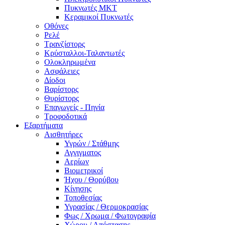
Πυκνωτές MKT
Κεραμικοί Πυκνωτές
Οθόνες
Ρελέ
Τρανζίστορς
Κρύσταλλοι-Ταλαντωτές
Ολοκληρωμένα
Ασφάλειες
Δίοδοι
Βαρίστορς
Θυρίστορς
Επαγωγείς - Πηνία
Τροφοδοτικά
Εξαρτήματα
Αισθητήρες
Υγρών / Στάθμης
Αγγιγματος
Αερίων
Βιομετρικοί
Ήχου / Θορύβου
Κίνησης
Τοποθεσίας
Υγρασίας / Θερμοκρασίας
Φως / Χρωμα / Φωτογραφία
Χώρου / Απόστασης