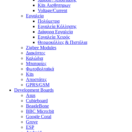
Kits Αισθητηρων
Voltage/Current
Εργαλεία
Πολύμετρα
Εργαλεία Κόλλησης
Διάφορα Εργαλεία
Εργαλεία Χειρός
Θερμοκόλλες & Πιστόλια
Zigbee Modules
Διακόπτες
Καλώδια
Μπαταρίες
Φωτοβολταϊκά
Kits
Αποστάτες
GPRS/GSM
Development Boards
Asus
Cubieboard
BeagleBone
BBC Micro:bit
Google Coral
Grove
ESP