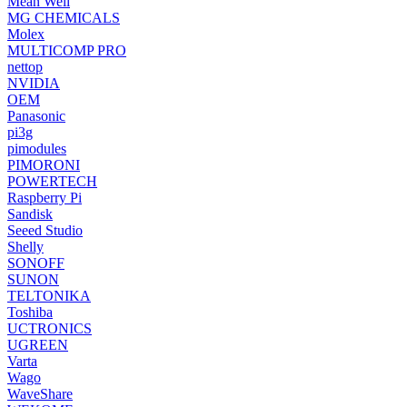
Mean Well
MG CHEMICALS
Molex
MULTICOMP PRO
nettop
NVIDIA
OEM
Panasonic
pi3g
pimodules
PIMORONI
POWERTECH
Raspberry Pi
Sandisk
Seeed Studio
Shelly
SONOFF
SUNON
TELTONIKA
Toshiba
UCTRONICS
UGREEN
Varta
Wago
WaveShare