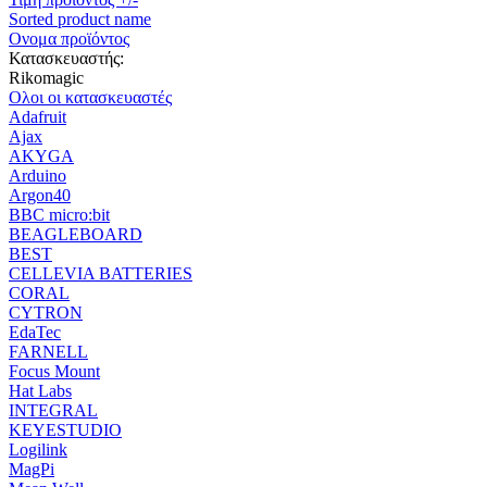
Sorted product name
Ονομα προϊόντος
Κατασκευαστής:
Rikomagic
Ολοι οι κατασκευαστές
Adafruit
Ajax
AKYGA
Arduino
Argon40
BBC micro:bit
BEAGLEBOARD
BEST
CELLEVIA BATTERIES
CORAL
CYTRON
EdaTec
FARNELL
Focus Mount
Hat Labs
INTEGRAL
KEYESTUDIO
Logilink
MagPi