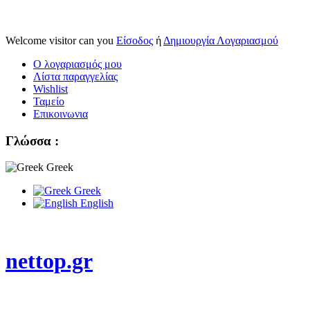
Welcome visitor can you
Είσοδος
ή
Δημιουργία Λογαριασμού
Ο λογαριασμός μου
Λίστα παραγγελίας
Wishlist
Ταμείο
Επικοινωνια
Γλώσσα :
Greek
Greek
English
nettop.gr