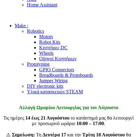
Home Assistant
Make :
Robotics
Motors
Robot Kits
Κινητήρες DC
Wheels
Οδηγοί Κινητήρων
Prototyping
GPIO Connectors
Breadboards & Protoboards
Jumper Wiring
DIY electronic kits
Υλικά κατασκευών STEAM
Αλλαγή Ωραρίου Λειτουργίας για τον Αύγουστο
Τις ημέρες
14 έως 21 Αυγούστου
το κατάστημά μας θα λειτουργεί
με προσωρινό ωράριο
10:00 – 17:00
.
⚠️
Σημείωση:
Τη
Δευτέρα 17
και την
Τρίτη 18 Αυγούστου
θα