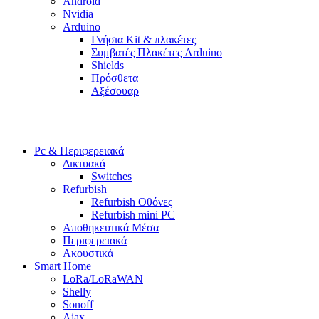
Android
Nvidia
Arduino
Γνήσια Kit & πλακέτες
Συμβατές Πλακέτες Arduino
Shields
Πρόσθετα
Αξέσουαρ
Pc & Περιφερειακά
Δικτυακά
Switches
Refurbish
Refurbish Οθόνες
Refurbish mini PC
Αποθηκευτικά Μέσα
Περιφερειακά
Ακουστικά
Smart Home
LoRa/LoRaWAN
Shelly
Sonoff
Ajax