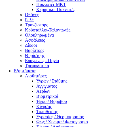
Πυκνωτές MKT
Κεραμικοί Πυκνωτές
Οθόνες
Ρελέ
Τρανζίστορς
Κρύσταλλοι-Ταλαντωτές
Ολοκληρωμένα
Ασφάλειες
Δίοδοι
Βαρίστορς
Θυρίστορς
Επαγωγείς - Πηνία
Τροφοδοτικά
Εξαρτήματα
Αισθητήρες
Υγρών / Στάθμης
Αγγιγματος
Αερίων
Βιομετρικοί
Ήχου / Θορύβου
Κίνησης
Τοποθεσίας
Υγρασίας / Θερμοκρασίας
Φως / Χρωμα / Φωτογραφία
Χώρου / Απόστασης