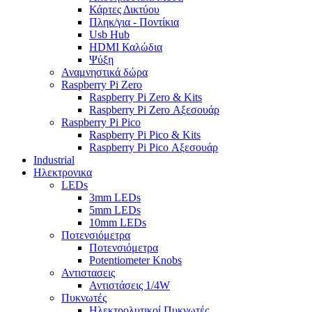
Κάρτες Δικτύου
Πληκ/για - Ποντίκια
Usb Hub
HDMI Καλώδια
Ψύξη
Αναμνηστικά δώρα
Raspberry Pi Zero
Raspberry Pi Zero & Kits
Raspberry Pi Zero Αξεσουάρ
Raspberry Pi Pico
Raspberry Pi Pico & Kits
Raspberry Pi Pico Αξεσουάρ
Industrial
Ηλεκτρονικα
LEDs
3mm LEDs
5mm LEDs
10mm LEDs
Ποτενσιόμετρα
Ποτενσιόμετρα
Potentiometer Knobs
Αντιστασεις
Αντιστάσεις 1/4W
Πυκνωτές
Ηλεκτρολυτικοί Πυκνωτές