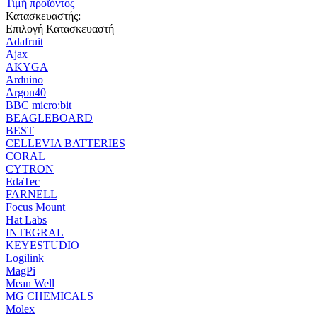
Τιμή προϊόντος
Κατασκευαστής:
Επιλογή Κατασκευαστή
Adafruit
Ajax
AKYGA
Arduino
Argon40
BBC micro:bit
BEAGLEBOARD
BEST
CELLEVIA BATTERIES
CORAL
CYTRON
EdaTec
FARNELL
Focus Mount
Hat Labs
INTEGRAL
KEYESTUDIO
Logilink
MagPi
Mean Well
MG CHEMICALS
Molex