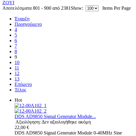
ZOYI
Αποτελέσματα 801 - 900 από 2381
Show:
Items Per Page
Έναρξη
Προηγούμενο
4
5
6
7
8
9
10
11
12
13
Επόμενο
Τέλος
Hot
DDS AD9850 Signal Generator Module...
Αξιολόγηση: Δεν αξιολογήθηκε ακόμη
22,00 €
DDS AD9850 Signal Generator Module 0-40MHz Sine