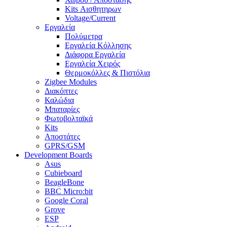
Kits Αισθητηρων
Voltage/Current
Εργαλεία
Πολύμετρα
Εργαλεία Κόλλησης
Διάφορα Εργαλεία
Εργαλεία Χειρός
Θερμοκόλλες & Πιστόλια
Zigbee Modules
Διακόπτες
Καλώδια
Μπαταρίες
Φωτοβολταϊκά
Kits
Αποστάτες
GPRS/GSM
Development Boards
Asus
Cubieboard
BeagleBone
BBC Micro:bit
Google Coral
Grove
ESP