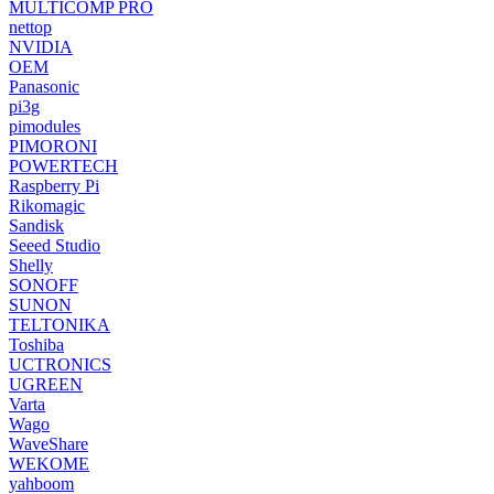
MULTICOMP PRO
nettop
NVIDIA
OEM
Panasonic
pi3g
pimodules
PIMORONI
POWERTECH
Raspberry Pi
Rikomagic
Sandisk
Seeed Studio
Shelly
SONOFF
SUNON
TELTONIKA
Toshiba
UCTRONICS
UGREEN
Varta
Wago
WaveShare
WEKOME
yahboom