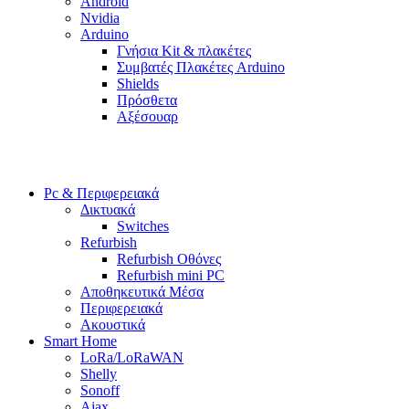
Android
Nvidia
Arduino
Γνήσια Kit & πλακέτες
Συμβατές Πλακέτες Arduino
Shields
Πρόσθετα
Αξέσουαρ
Pc & Περιφερειακά
Δικτυακά
Switches
Refurbish
Refurbish Οθόνες
Refurbish mini PC
Αποθηκευτικά Μέσα
Περιφερειακά
Ακουστικά
Smart Home
LoRa/LoRaWAN
Shelly
Sonoff
Ajax