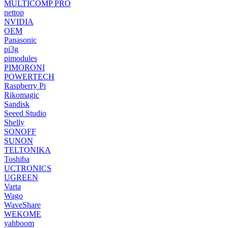
MULTICOMP PRO
nettop
NVIDIA
OEM
Panasonic
pi3g
pimodules
PIMORONI
POWERTECH
Raspberry Pi
Rikomagic
Sandisk
Seeed Studio
Shelly
SONOFF
SUNON
TELTONIKA
Toshiba
UCTRONICS
UGREEN
Varta
Wago
WaveShare
WEKOME
yahboom