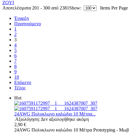
ZOYI
Αποτελέσματα 201 - 300 από 2381
Show:
Items Per Page
Έναρξη
Προηγούμενο
1
2
3
4
5
6
7
8
9
10
Επόμενο
Τέλος
Hot
24AWG Πολυκλωνο καλώδιο 10 Μέτρα...
Αξιολόγηση: Δεν αξιολογήθηκε ακόμη
2,90 €
24AWG Πολυκλωνο καλώδιο 10 Μέτρα Prototyping - Μωβ