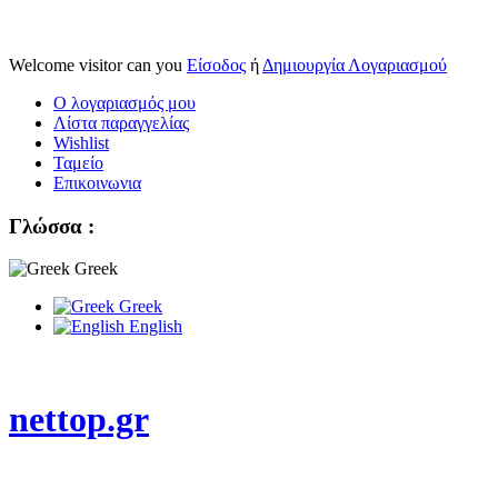
Welcome visitor can you
Είσοδος
ή
Δημιουργία Λογαριασμού
Ο λογαριασμός μου
Λίστα παραγγελίας
Wishlist
Ταμείο
Επικοινωνια
Γλώσσα :
Greek
Greek
English
nettop.gr