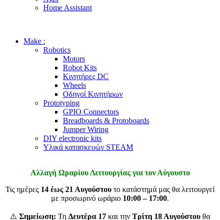
Home Assistant
Make :
Robotics
Motors
Robot Kits
Κινητήρες DC
Wheels
Οδηγοί Κινητήρων
Prototyping
GPIO Connectors
Breadboards & Protoboards
Jumper Wiring
DIY electronic kits
Υλικά κατασκευών STEAM
Αλλαγή Ωραρίου Λειτουργίας για τον Αύγουστο
Τις ημέρες
14 έως 21 Αυγούστου
το κατάστημά μας θα λειτουργεί
με προσωρινό ωράριο
10:00 – 17:00
.
⚠️
Σημείωση:
Τη
Δευτέρα 17
και την
Τρίτη 18 Αυγούστου
θα