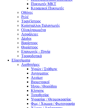
Πυκνωτές MKT
Κεραμικοί Πυκνωτές
Οθόνες
Ρελέ
Τρανζίστορς
Κρύσταλλοι-Ταλαντωτές
Ολοκληρωμένα
Ασφάλειες
Δίοδοι
Βαρίστορς
Θυρίστορς
Επαγωγείς - Πηνία
Τροφοδοτικά
Εξαρτήματα
Αισθητήρες
Υγρών / Στάθμης
Αγγιγματος
Αερίων
Βιομετρικοί
Ήχου / Θορύβου
Κίνησης
Τοποθεσίας
Υγρασίας / Θερμοκρασίας
Φως / Χρωμα / Φωτογραφία
Χώρου / Απόστασης