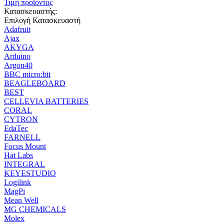
Τιμή προϊόντος
Κατασκευαστής:
Επιλογή Κατασκευαστή
Adafruit
Ajax
AKYGA
Arduino
Argon40
BBC micro:bit
BEAGLEBOARD
BEST
CELLEVIA BATTERIES
CORAL
CYTRON
EdaTec
FARNELL
Focus Mount
Hat Labs
INTEGRAL
KEYESTUDIO
Logilink
MagPi
Mean Well
MG CHEMICALS
Molex