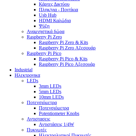
Κάρτες Δικτύου
Πληκ/για - Ποντίκια
Usb Hub
HDMI Καλώδια
Ψύξη
Αναμνηστικά δώρα
Raspberry Pi Zero
Raspberry Pi Zero & Kits
Raspberry Pi Zero Αξεσουάρ
Raspberry Pi Pico
Raspberry Pi Pico & Kits
Raspberry Pi Pico Αξεσουάρ
Industrial
Ηλεκτρονικα
LEDs
3mm LEDs
5mm LEDs
10mm LEDs
Ποτενσιόμετρα
Ποτενσιόμετρα
Potentiometer Knobs
Αντιστασεις
Αντιστάσεις 1/4W
Πυκνωτές
Ηλεκτρολυτικοί Πυκνωτές