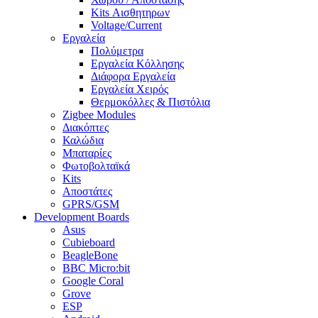
Kits Αισθητηρων
Voltage/Current
Εργαλεία
Πολύμετρα
Εργαλεία Κόλλησης
Διάφορα Εργαλεία
Εργαλεία Χειρός
Θερμοκόλλες & Πιστόλια
Zigbee Modules
Διακόπτες
Καλώδια
Μπαταρίες
Φωτοβολταϊκά
Kits
Αποστάτες
GPRS/GSM
Development Boards
Asus
Cubieboard
BeagleBone
BBC Micro:bit
Google Coral
Grove
ESP