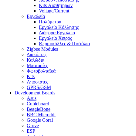
Kits Αισθητηρων
Voltage/Current
Εργαλεία
Πολύμετρα
Εργαλεία Κόλλησης
Διάφορα Εργαλεία
Εργαλεία Χειρός
Θερμοκόλλες & Πιστόλια
Zigbee Modules
Διακόπτες
Καλώδια
Μπαταρίες
Φωτοβολταϊκά
Kits
Αποστάτες
GPRS/GSM
Development Boards
Asus
Cubieboard
BeagleBone
BBC Micro:bit
Google Coral
Grove
ESP