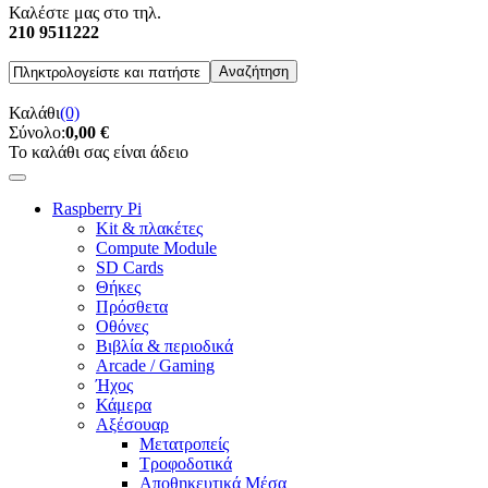
Καλέστε μας στο τηλ.
210 9511222
Καλάθι
(0)
Σύνολο:
0,00 €
Το καλάθι σας είναι άδειο
Raspberry Pi
Kit & πλακέτες
Compute Module
SD Cards
Θήκες
Πρόσθετα
Οθόνες
Βιβλία & περιοδικά
Arcade / Gaming
Ήχος
Κάμερα
Αξέσουαρ
Μετατροπείς
Τροφοδοτικά
Αποθηκευτικά Μέσα