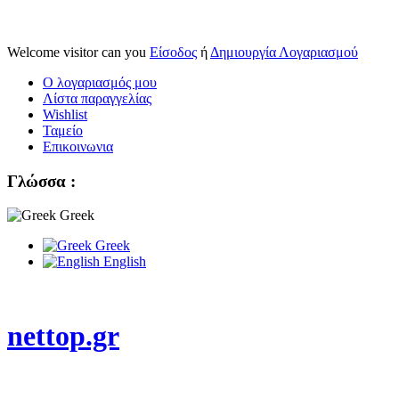
Welcome visitor can you
Είσοδος
ή
Δημιουργία Λογαριασμού
Ο λογαριασμός μου
Λίστα παραγγελίας
Wishlist
Ταμείο
Επικοινωνια
Γλώσσα :
Greek
Greek
English
nettop.gr