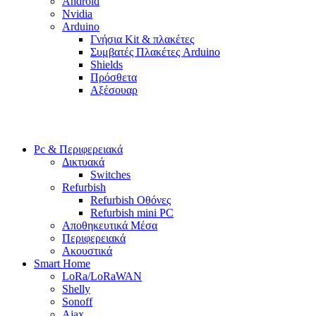
Android
Nvidia
Arduino
Γνήσια Kit & πλακέτες
Συμβατές Πλακέτες Arduino
Shields
Πρόσθετα
Αξέσουαρ
Pc & Περιφερειακά
Δικτυακά
Switches
Refurbish
Refurbish Οθόνες
Refurbish mini PC
Αποθηκευτικά Μέσα
Περιφερειακά
Ακουστικά
Smart Home
LoRa/LoRaWAN
Shelly
Sonoff
Ajax