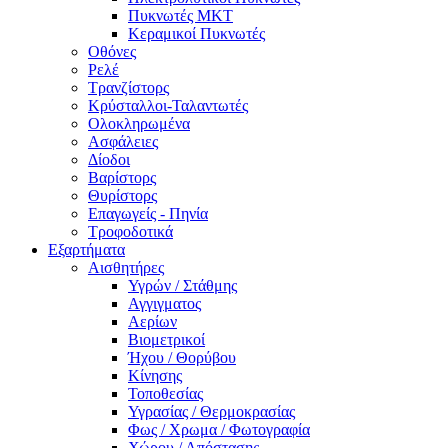
Πυκνωτές MKT
Κεραμικοί Πυκνωτές
Οθόνες
Ρελέ
Τρανζίστορς
Κρύσταλλοι-Ταλαντωτές
Ολοκληρωμένα
Ασφάλειες
Δίοδοι
Βαρίστορς
Θυρίστορς
Επαγωγείς - Πηνία
Τροφοδοτικά
Εξαρτήματα
Αισθητήρες
Υγρών / Στάθμης
Αγγιγματος
Αερίων
Βιομετρικοί
Ήχου / Θορύβου
Κίνησης
Τοποθεσίας
Υγρασίας / Θερμοκρασίας
Φως / Χρωμα / Φωτογραφία
Χώρου / Απόστασης