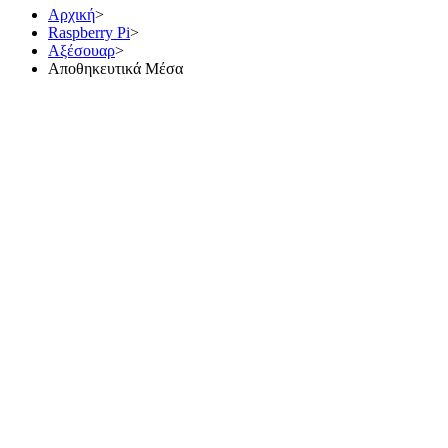
Αρχική
>
Raspberry Pi
>
Αξέσουαρ
>
Αποθηκευτικά Μέσα