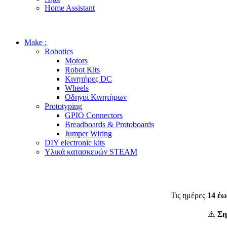
Home Assistant
Make :
Robotics
Motors
Robot Kits
Κινητήρες DC
Wheels
Οδηγοί Κινητήρων
Prototyping
GPIO Connectors
Breadboards & Protoboards
Jumper Wiring
DIY electronic kits
Υλικά κατασκευών STEAM
Τις ημέρες
14 έω
⚠️
Ση