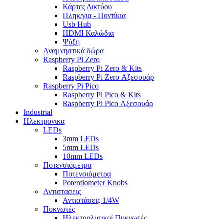
Κάρτες Δικτύου
Πληκ/για - Ποντίκια
Usb Hub
HDMI Καλώδια
Ψύξη
Αναμνηστικά δώρα
Raspberry Pi Zero
Raspberry Pi Zero & Kits
Raspberry Pi Zero Αξεσουάρ
Raspberry Pi Pico
Raspberry Pi Pico & Kits
Raspberry Pi Pico Αξεσουάρ
Industrial
Ηλεκτρονικα
LEDs
3mm LEDs
5mm LEDs
10mm LEDs
Ποτενσιόμετρα
Ποτενσιόμετρα
Potentiometer Knobs
Αντιστασεις
Αντιστάσεις 1/4W
Πυκνωτές
Ηλεκτρολυτικοί Πυκνωτές