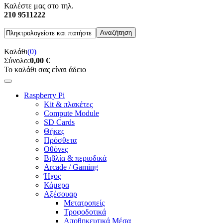
Καλέστε μας στο τηλ.
210 9511222
Καλάθι
(0)
Σύνολο:
0,00 €
Το καλάθι σας είναι άδειο
Raspberry Pi
Kit & πλακέτες
Compute Module
SD Cards
Θήκες
Πρόσθετα
Οθόνες
Βιβλία & περιοδικά
Arcade / Gaming
Ήχος
Κάμερα
Αξέσουαρ
Μετατροπείς
Τροφοδοτικά
Αποθηκευτικά Μέσα