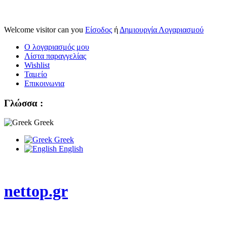
Welcome visitor can you
Είσοδος
ή
Δημιουργία Λογαριασμού
Ο λογαριασμός μου
Λίστα παραγγελίας
Wishlist
Ταμείο
Επικοινωνια
Γλώσσα :
Greek
Greek
English
nettop.gr