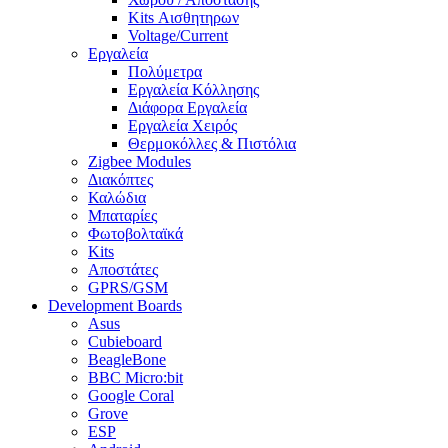
Kits Αισθητηρων
Voltage/Current
Εργαλεία
Πολύμετρα
Εργαλεία Κόλλησης
Διάφορα Εργαλεία
Εργαλεία Χειρός
Θερμοκόλλες & Πιστόλια
Zigbee Modules
Διακόπτες
Καλώδια
Μπαταρίες
Φωτοβολταϊκά
Kits
Αποστάτες
GPRS/GSM
Development Boards
Asus
Cubieboard
BeagleBone
BBC Micro:bit
Google Coral
Grove
ESP