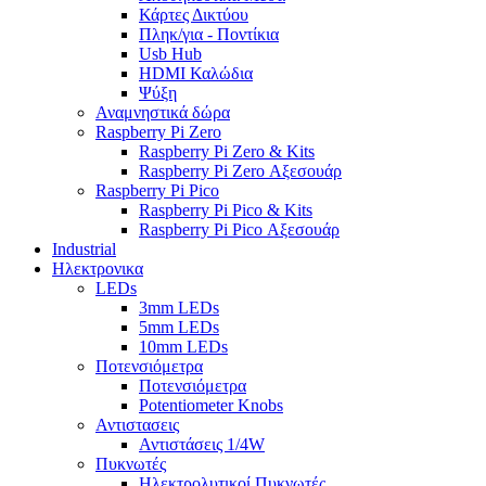
Κάρτες Δικτύου
Πληκ/για - Ποντίκια
Usb Hub
HDMI Καλώδια
Ψύξη
Αναμνηστικά δώρα
Raspberry Pi Zero
Raspberry Pi Zero & Kits
Raspberry Pi Zero Αξεσουάρ
Raspberry Pi Pico
Raspberry Pi Pico & Kits
Raspberry Pi Pico Αξεσουάρ
Industrial
Ηλεκτρονικα
LEDs
3mm LEDs
5mm LEDs
10mm LEDs
Ποτενσιόμετρα
Ποτενσιόμετρα
Potentiometer Knobs
Αντιστασεις
Αντιστάσεις 1/4W
Πυκνωτές
Ηλεκτρολυτικοί Πυκνωτές