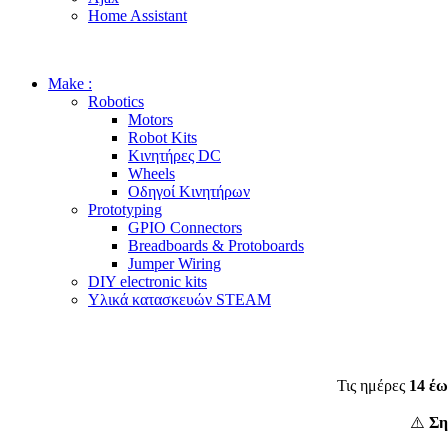
Home Assistant
Make :
Robotics
Motors
Robot Kits
Κινητήρες DC
Wheels
Οδηγοί Κινητήρων
Prototyping
GPIO Connectors
Breadboards & Protoboards
Jumper Wiring
DIY electronic kits
Υλικά κατασκευών STEAM
Τις ημέρες
14 έω
⚠️
Ση