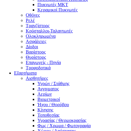
Πυκνωτές MKT
Κεραμικοί Πυκνωτές
Οθόνες
Ρελέ
Τρανζίστορς
Κρύσταλλοι-Ταλαντωτές
Ολοκληρωμένα
Ασφάλειες
Δίοδοι
Βαρίστορς
Θυρίστορς
Επαγωγείς - Πηνία
Τροφοδοτικά
Εξαρτήματα
Αισθητήρες
Υγρών / Στάθμης
Αγγιγματος
Αερίων
Βιομετρικοί
Ήχου / Θορύβου
Κίνησης
Τοποθεσίας
Υγρασίας / Θερμοκρασίας
Φως / Χρωμα / Φωτογραφία
Χώρου / Απόστασης