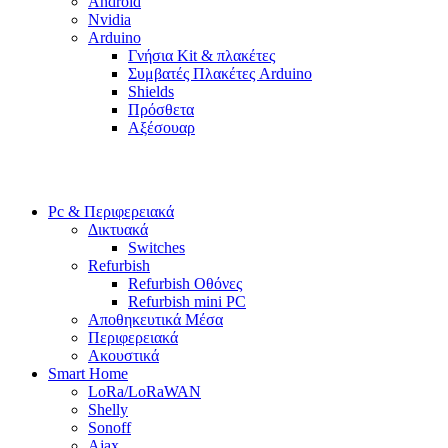
Android
Nvidia
Arduino
Γνήσια Kit & πλακέτες
Συμβατές Πλακέτες Arduino
Shields
Πρόσθετα
Αξέσουαρ
Pc & Περιφερειακά
Δικτυακά
Switches
Refurbish
Refurbish Οθόνες
Refurbish mini PC
Αποθηκευτικά Μέσα
Περιφερειακά
Ακουστικά
Smart Home
LoRa/LoRaWAN
Shelly
Sonoff
Ajax