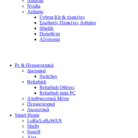
Android
Nvidia
Arduino
Γνήσια Kit & πλακέτες
Συμβατές Πλακέτες Arduino
Shields
Πρόσθετα
Αξέσουαρ
Pc & Περιφερειακά
Δικτυακά
Switches
Refurbish
Refurbish Οθόνες
Refurbish mini PC
Αποθηκευτικά Μέσα
Περιφερειακά
Ακουστικά
Smart Home
LoRa/LoRaWAN
Shelly
Sonoff
Ajax