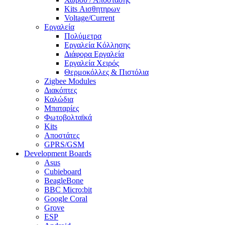
Kits Αισθητηρων
Voltage/Current
Εργαλεία
Πολύμετρα
Εργαλεία Κόλλησης
Διάφορα Εργαλεία
Εργαλεία Χειρός
Θερμοκόλλες & Πιστόλια
Zigbee Modules
Διακόπτες
Καλώδια
Μπαταρίες
Φωτοβολταϊκά
Kits
Αποστάτες
GPRS/GSM
Development Boards
Asus
Cubieboard
BeagleBone
BBC Micro:bit
Google Coral
Grove
ESP