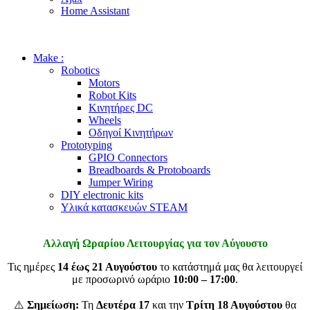
Home Assistant
Make :
Robotics
Motors
Robot Kits
Κινητήρες DC
Wheels
Οδηγοί Κινητήρων
Prototyping
GPIO Connectors
Breadboards & Protoboards
Jumper Wiring
DIY electronic kits
Υλικά κατασκευών STEAM
Αλλαγή Ωραρίου Λειτουργίας για τον Αύγουστο
Τις ημέρες
14 έως 21 Αυγούστου
το κατάστημά μας θα λειτουργεί
με προσωρινό ωράριο
10:00 – 17:00
.
⚠️
Σημείωση:
Τη
Δευτέρα 17
και την
Τρίτη 18 Αυγούστου
θα