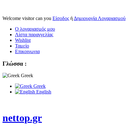
Welcome visitor can you
Είσοδος
ή
Δημιουργία Λογαριασμού
Ο λογαριασμός μου
Λίστα παραγγελίας
Wishlist
Ταμείο
Επικοινωνια
Γλώσσα :
Greek
Greek
English
nettop.gr