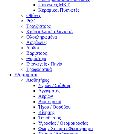
Πυκνωτές MKT
Κεραμικοί Πυκνωτές
Οθόνες
Ρελέ
Τρανζίστορς
Κρύσταλλοι-Ταλαντωτές
Ολοκληρωμένα
Ασφάλειες
Δίοδοι
Βαρίστορς
Θυρίστορς
Επαγωγείς - Πηνία
Τροφοδοτικά
Εξαρτήματα
Αισθητήρες
Υγρών / Στάθμης
Αγγιγματος
Αερίων
Βιομετρικοί
Ήχου / Θορύβου
Κίνησης
Τοποθεσίας
Υγρασίας / Θερμοκρασίας
Φως / Χρωμα / Φωτογραφία
Χώρου / Απόστασης