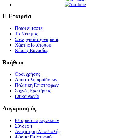
Η Εταιρεία
Ποιοι είμαστε
Τα Νεα μας
Συνεργασία χονδρικής
Χάρτης Ιστότοπου
Θέσεις Εργασίας
Βοήθεια
Όροι χρήσης
Αποστολή προϊόντων
Πολιτικη Επιστροφων
Συχνές Ερωτήσεις
Επικοινωνία
Λογαριασμός
Ιστορικό παραγγελιών
Σύνδεση
Αναζήτηση Αποστολής
Φόρμα Επιστροφής