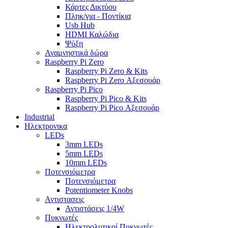
Κάρτες Δικτύου
Πληκ/για - Ποντίκια
Usb Hub
HDMI Καλώδια
Ψύξη
Αναμνηστικά δώρα
Raspberry Pi Zero
Raspberry Pi Zero & Kits
Raspberry Pi Zero Αξεσουάρ
Raspberry Pi Pico
Raspberry Pi Pico & Kits
Raspberry Pi Pico Αξεσουάρ
Industrial
Ηλεκτρονικα
LEDs
3mm LEDs
5mm LEDs
10mm LEDs
Ποτενσιόμετρα
Ποτενσιόμετρα
Potentiometer Knobs
Αντιστασεις
Αντιστάσεις 1/4W
Πυκνωτές
Ηλεκτρολυτικοί Πυκνωτές