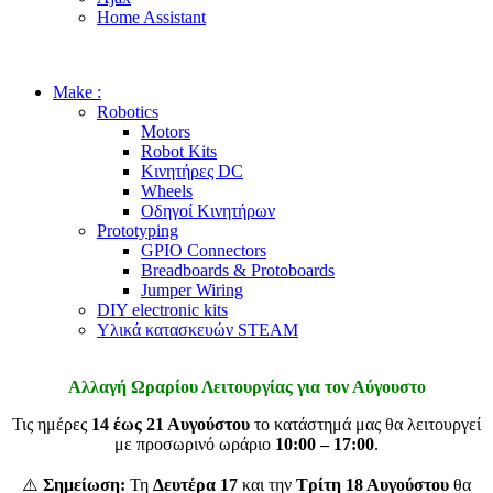
Home Assistant
Make :
Robotics
Motors
Robot Kits
Κινητήρες DC
Wheels
Οδηγοί Κινητήρων
Prototyping
GPIO Connectors
Breadboards & Protoboards
Jumper Wiring
DIY electronic kits
Υλικά κατασκευών STEAM
Αλλαγή Ωραρίου Λειτουργίας για τον Αύγουστο
Τις ημέρες
14 έως 21 Αυγούστου
το κατάστημά μας θα λειτουργεί
με προσωρινό ωράριο
10:00 – 17:00
.
⚠️
Σημείωση:
Τη
Δευτέρα 17
και την
Τρίτη 18 Αυγούστου
θα