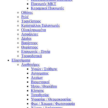
Πυκνωτές MKT
Κεραμικοί Πυκνωτές
Οθόνες
Ρελέ
Τρανζίστορς
Κρύσταλλοι-Ταλαντωτές
Ολοκληρωμένα
Ασφάλειες
Δίοδοι
Βαρίστορς
Θυρίστορς
Επαγωγείς - Πηνία
Τροφοδοτικά
Εξαρτήματα
Αισθητήρες
Υγρών / Στάθμης
Αγγιγματος
Αερίων
Βιομετρικοί
Ήχου / Θορύβου
Κίνησης
Τοποθεσίας
Υγρασίας / Θερμοκρασίας
Φως / Χρωμα / Φωτογραφία
Χώρου / Απόστασης