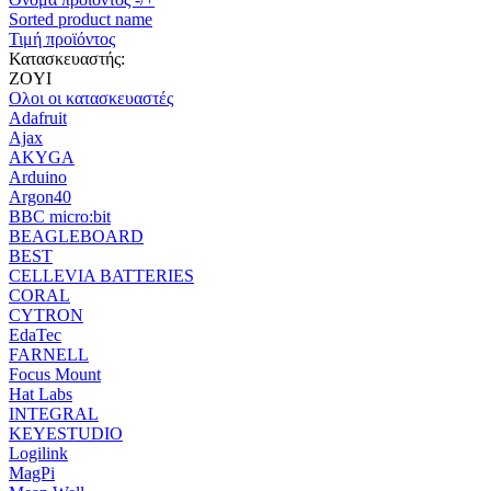
Sorted product name
Τιμή προϊόντος
Κατασκευαστής:
ZOYI
Ολοι οι κατασκευαστές
Adafruit
Ajax
AKYGA
Arduino
Argon40
BBC micro:bit
BEAGLEBOARD
BEST
CELLEVIA BATTERIES
CORAL
CYTRON
EdaTec
FARNELL
Focus Mount
Hat Labs
INTEGRAL
KEYESTUDIO
Logilink
MagPi