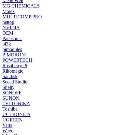
Mean Well
MG CHEMICALS
Molex
MULTICOMP PRO
nettop
NVIDIA
OEM
Panasonic
pi3g
pimodules
PIMORONI
POWERTECH
Raspberry Pi
Rikomagic
Sandisk
Seeed Studio
Shelly
SONOFF
SUNON
TELTONIKA
Toshiba
UCTRONICS
UGREEN
Varta
Wago