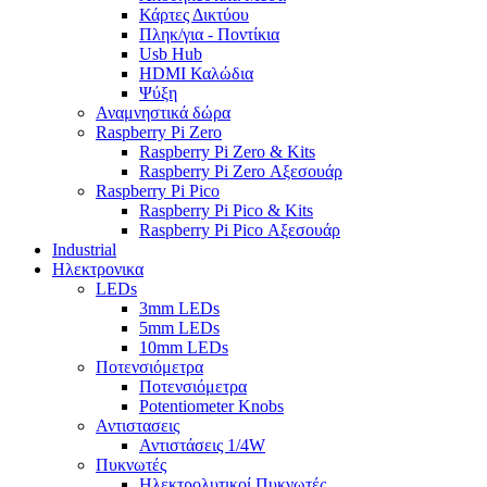
Κάρτες Δικτύου
Πληκ/για - Ποντίκια
Usb Hub
HDMI Καλώδια
Ψύξη
Αναμνηστικά δώρα
Raspberry Pi Zero
Raspberry Pi Zero & Kits
Raspberry Pi Zero Αξεσουάρ
Raspberry Pi Pico
Raspberry Pi Pico & Kits
Raspberry Pi Pico Αξεσουάρ
Industrial
Ηλεκτρονικα
LEDs
3mm LEDs
5mm LEDs
10mm LEDs
Ποτενσιόμετρα
Ποτενσιόμετρα
Potentiometer Knobs
Αντιστασεις
Αντιστάσεις 1/4W
Πυκνωτές
Ηλεκτρολυτικοί Πυκνωτές