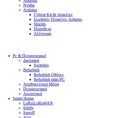
Android
Nvidia
Arduino
Γνήσια Kit & πλακέτες
Συμβατές Πλακέτες Arduino
Shields
Πρόσθετα
Αξέσουαρ
Pc & Περιφερειακά
Δικτυακά
Switches
Refurbish
Refurbish Οθόνες
Refurbish mini PC
Αποθηκευτικά Μέσα
Περιφερειακά
Ακουστικά
Smart Home
LoRa/LoRaWAN
Shelly
Sonoff
Ajax