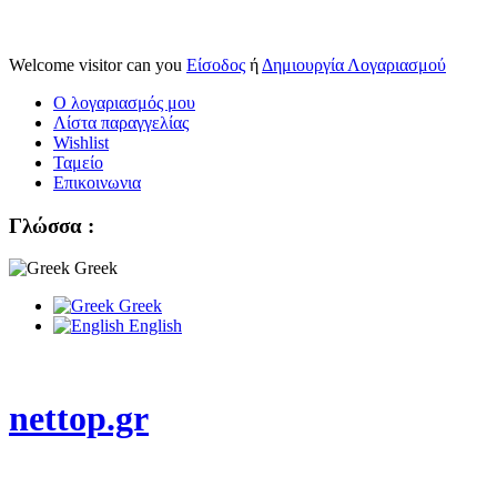
Welcome visitor can you
Είσοδος
ή
Δημιουργία Λογαριασμού
Ο λογαριασμός μου
Λίστα παραγγελίας
Wishlist
Ταμείο
Επικοινωνια
Γλώσσα :
Greek
Greek
English
nettop.gr