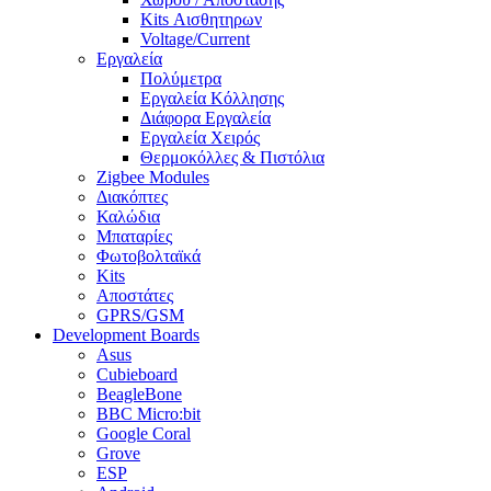
Kits Αισθητηρων
Voltage/Current
Εργαλεία
Πολύμετρα
Εργαλεία Κόλλησης
Διάφορα Εργαλεία
Εργαλεία Χειρός
Θερμοκόλλες & Πιστόλια
Zigbee Modules
Διακόπτες
Καλώδια
Μπαταρίες
Φωτοβολταϊκά
Kits
Αποστάτες
GPRS/GSM
Development Boards
Asus
Cubieboard
BeagleBone
BBC Micro:bit
Google Coral
Grove
ESP