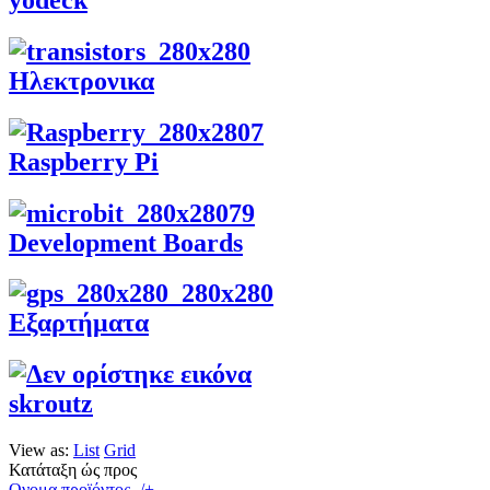
Ηλεκτρονικα
Raspberry Pi
Development Boards
Εξαρτήματα
skroutz
View as:
List
Grid
Κατάταξη ώς προς
Ονομα προϊόντος -/+