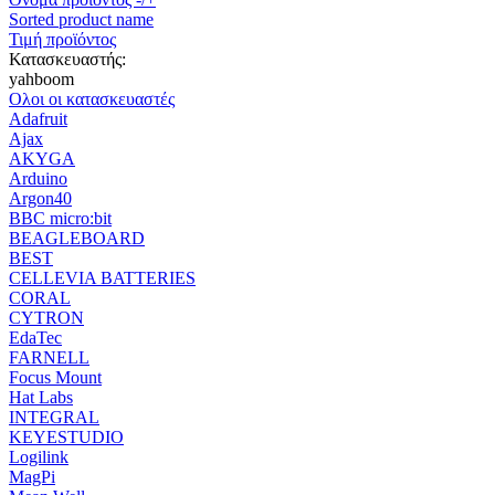
Sorted product name
Τιμή προϊόντος
Κατασκευαστής:
yahboom
Ολοι οι κατασκευαστές
Adafruit
Ajax
AKYGA
Arduino
Argon40
BBC micro:bit
BEAGLEBOARD
BEST
CELLEVIA BATTERIES
CORAL
CYTRON
EdaTec
FARNELL
Focus Mount
Hat Labs
INTEGRAL
KEYESTUDIO
Logilink
MagPi