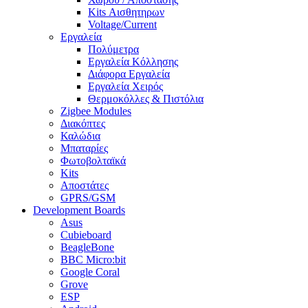
Kits Αισθητηρων
Voltage/Current
Εργαλεία
Πολύμετρα
Εργαλεία Κόλλησης
Διάφορα Εργαλεία
Εργαλεία Χειρός
Θερμοκόλλες & Πιστόλια
Zigbee Modules
Διακόπτες
Καλώδια
Μπαταρίες
Φωτοβολταϊκά
Kits
Αποστάτες
GPRS/GSM
Development Boards
Asus
Cubieboard
BeagleBone
BBC Micro:bit
Google Coral
Grove
ESP