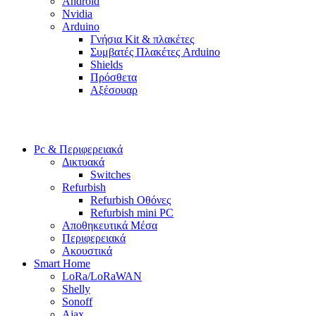
Android
Nvidia
Arduino
Γνήσια Kit & πλακέτες
Συμβατές Πλακέτες Arduino
Shields
Πρόσθετα
Αξέσουαρ
Pc & Περιφερειακά
Δικτυακά
Switches
Refurbish
Refurbish Οθόνες
Refurbish mini PC
Αποθηκευτικά Μέσα
Περιφερειακά
Ακουστικά
Smart Home
LoRa/LoRaWAN
Shelly
Sonoff
Ajax