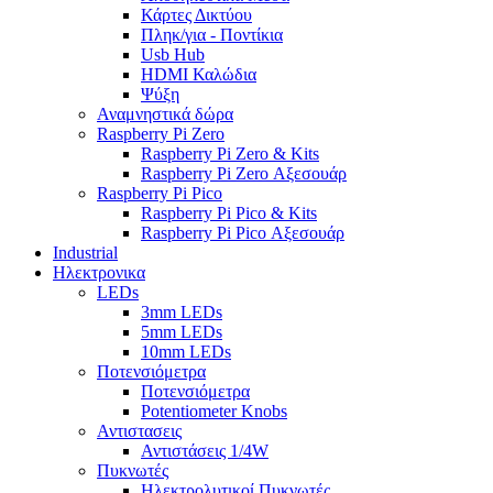
Κάρτες Δικτύου
Πληκ/για - Ποντίκια
Usb Hub
HDMI Καλώδια
Ψύξη
Αναμνηστικά δώρα
Raspberry Pi Zero
Raspberry Pi Zero & Kits
Raspberry Pi Zero Αξεσουάρ
Raspberry Pi Pico
Raspberry Pi Pico & Kits
Raspberry Pi Pico Αξεσουάρ
Industrial
Ηλεκτρονικα
LEDs
3mm LEDs
5mm LEDs
10mm LEDs
Ποτενσιόμετρα
Ποτενσιόμετρα
Potentiometer Knobs
Αντιστασεις
Αντιστάσεις 1/4W
Πυκνωτές
Ηλεκτρολυτικοί Πυκνωτές