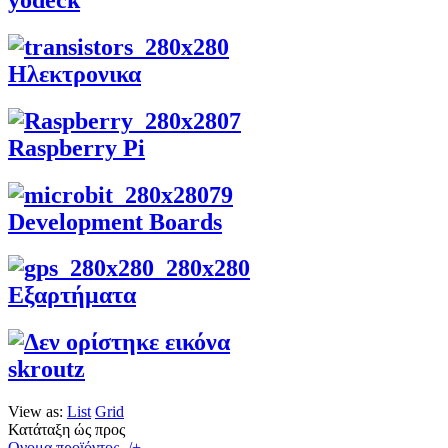
Ηλεκτρονικα
Raspberry Pi
Development Boards
Εξαρτήματα
skroutz
View as:
List
Grid
Κατάταξη ώς προς
Ονομα προϊόντος -/+