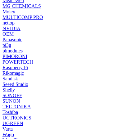
Mean Well
MG CHEMICALS
Molex
MULTICOMP PRO
nettop
NVIDIA
OEM
Panasonic
pi3g
pimodules
PIMORONI
POWERTECH
Raspberry Pi
Rikomagic
Sandisk
Seeed Studio
Shelly
SONOFF
SUNON
TELTONIKA
Toshiba
UCTRONICS
UGREEN
Varta
Wago