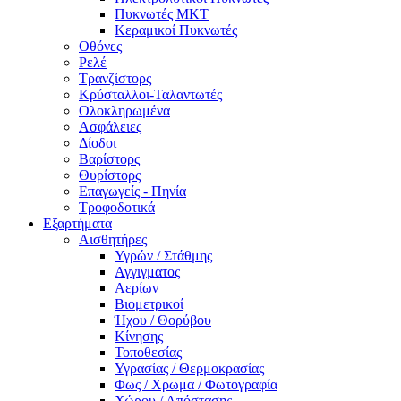
Πυκνωτές MKT
Κεραμικοί Πυκνωτές
Οθόνες
Ρελέ
Τρανζίστορς
Κρύσταλλοι-Ταλαντωτές
Ολοκληρωμένα
Ασφάλειες
Δίοδοι
Βαρίστορς
Θυρίστορς
Επαγωγείς - Πηνία
Τροφοδοτικά
Εξαρτήματα
Αισθητήρες
Υγρών / Στάθμης
Αγγιγματος
Αερίων
Βιομετρικοί
Ήχου / Θορύβου
Κίνησης
Τοποθεσίας
Υγρασίας / Θερμοκρασίας
Φως / Χρωμα / Φωτογραφία
Χώρου / Απόστασης