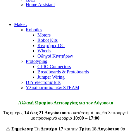
Home Assistant
Make :
Robotics
Motors
Robot Kits
Κινητήρες DC
Wheels
Οδηγοί Κινητήρων
Prototyping
GPIO Connectors
Breadboards & Protoboards
Jumper Wiring
DIY electronic kits
Υλικά κατασκευών STEAM
Αλλαγή Ωραρίου Λειτουργίας για τον Αύγουστο
Τις ημέρες
14 έως 21 Αυγούστου
το κατάστημά μας θα λειτουργεί
με προσωρινό ωράριο
10:00 – 17:00
.
⚠️
Σημείωση:
Τη
Δευτέρα 17
και την
Τρίτη 18 Αυγούστου
θα