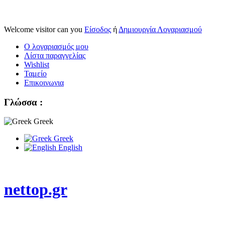
Welcome visitor can you
Είσοδος
ή
Δημιουργία Λογαριασμού
Ο λογαριασμός μου
Λίστα παραγγελίας
Wishlist
Ταμείο
Επικοινωνια
Γλώσσα :
Greek
Greek
English
nettop.gr