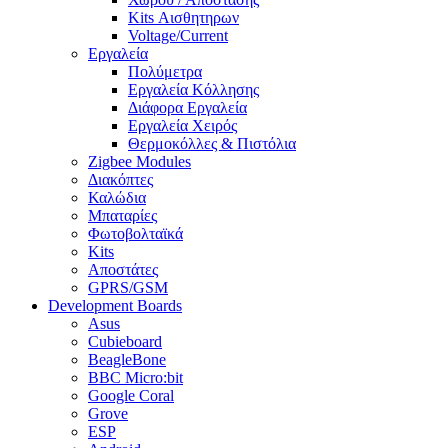
Kits Αισθητηρων
Voltage/Current
Εργαλεία
Πολύμετρα
Εργαλεία Κόλλησης
Διάφορα Εργαλεία
Εργαλεία Χειρός
Θερμοκόλλες & Πιστόλια
Zigbee Modules
Διακόπτες
Καλώδια
Μπαταρίες
Φωτοβολταϊκά
Kits
Αποστάτες
GPRS/GSM
Development Boards
Asus
Cubieboard
BeagleBone
BBC Micro:bit
Google Coral
Grove
ESP