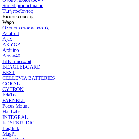
Sorted product name
Τιμή προϊόντος
Κατασκευαστής:
Wago
Ολοι οι κατασκευαστές
Adafruit
Ajax
AKYGA
Arduino
Argon40
BBC micro:bit
BEAGLEBOARD
BEST
CELLEVIA BATTERIES
CORAL
CYTRON
EdaTec
FARNELL
Focus Mount
Hat Labs
INTEGRAL
KEYESTUDIO
Logilink
MagPi