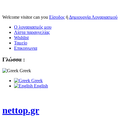
Welcome visitor can you
Είσοδος
ή
Δημιουργία Λογαριασμού
Ο λογαριασμός μου
Λίστα παραγγελίας
Wishlist
Ταμείο
Επικοινωνια
Γλώσσα :
Greek
Greek
English
nettop.gr