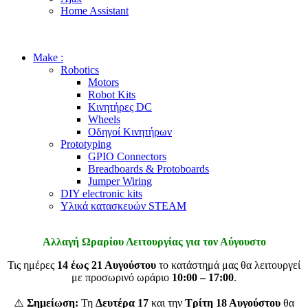
Home Assistant
Make :
Robotics
Motors
Robot Kits
Κινητήρες DC
Wheels
Οδηγοί Κινητήρων
Prototyping
GPIO Connectors
Breadboards & Protoboards
Jumper Wiring
DIY electronic kits
Υλικά κατασκευών STEAM
Αλλαγή Ωραρίου Λειτουργίας για τον Αύγουστο
Τις ημέρες
14 έως 21 Αυγούστου
το κατάστημά μας θα λειτουργεί
με προσωρινό ωράριο
10:00 – 17:00
.
⚠️
Σημείωση:
Τη
Δευτέρα 17
και την
Τρίτη 18 Αυγούστου
θα