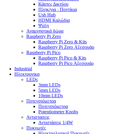
Κάρτες Δικτύου
Πληκ/για - Ποντίκια
Usb Hub
HDMI Καλώδια
Ψύξη
Αναμνηστικά δώρα
Raspberry Pi Zero
Raspberry Pi Zero & Kits
Raspberry Pi Zero Αξεσουάρ
Raspberry Pi Pico
Raspberry Pi Pico & Kits
Raspberry Pi Pico Αξεσουάρ
Industrial
Ηλεκτρονικα
LEDs
3mm LEDs
5mm LEDs
10mm LEDs
Ποτενσιόμετρα
Ποτενσιόμετρα
Potentiometer Knobs
Αντιστασεις
Αντιστάσεις 1/4W
Πυκνωτές
Ηλεκτρολυτικοί Πυκνωτές