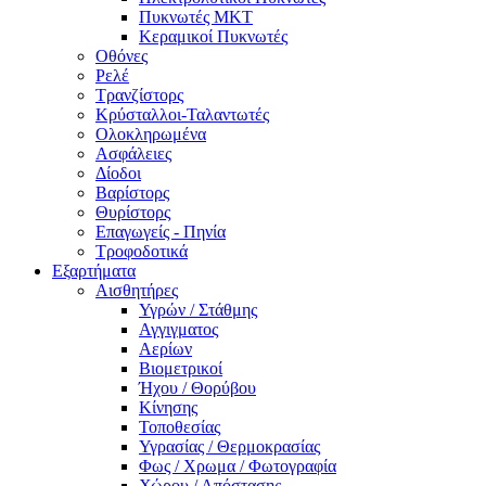
Πυκνωτές MKT
Κεραμικοί Πυκνωτές
Οθόνες
Ρελέ
Τρανζίστορς
Κρύσταλλοι-Ταλαντωτές
Ολοκληρωμένα
Ασφάλειες
Δίοδοι
Βαρίστορς
Θυρίστορς
Επαγωγείς - Πηνία
Τροφοδοτικά
Εξαρτήματα
Αισθητήρες
Υγρών / Στάθμης
Αγγιγματος
Αερίων
Βιομετρικοί
Ήχου / Θορύβου
Κίνησης
Τοποθεσίας
Υγρασίας / Θερμοκρασίας
Φως / Χρωμα / Φωτογραφία
Χώρου / Απόστασης