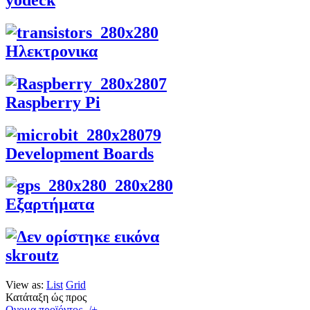
Ηλεκτρονικα
Raspberry Pi
Development Boards
Εξαρτήματα
skroutz
View as:
List
Grid
Κατάταξη ώς προς
Ονομα προϊόντος -/+