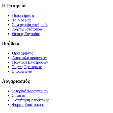
Η Εταιρεία
Ποιοι είμαστε
Τα Νεα μας
Συνεργασία χονδρικής
Χάρτης Ιστότοπου
Θέσεις Εργασίας
Βοήθεια
Όροι χρήσης
Αποστολή προϊόντων
Πολιτικη Επιστροφων
Συχνές Ερωτήσεις
Επικοινωνία
Λογαριασμός
Ιστορικό παραγγελιών
Σύνδεση
Αναζήτηση Αποστολής
Φόρμα Επιστροφής