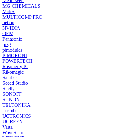
Mean Well
MG CHEMICALS
Molex
MULTICOMP PRO
nettop
NVIDIA
OEM
Panasonic
pi3g
pimodules
PIMORONI
POWERTECH
Raspberry Pi
Rikomagic
Sandisk
Seeed Studio
Shelly
SONOFF
SUNON
TELTONIKA
Toshiba
UCTRONICS
UGREEN
Varta
WaveShare