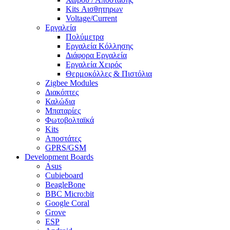
Kits Αισθητηρων
Voltage/Current
Εργαλεία
Πολύμετρα
Εργαλεία Κόλλησης
Διάφορα Εργαλεία
Εργαλεία Χειρός
Θερμοκόλλες & Πιστόλια
Zigbee Modules
Διακόπτες
Καλώδια
Μπαταρίες
Φωτοβολταϊκά
Kits
Αποστάτες
GPRS/GSM
Development Boards
Asus
Cubieboard
BeagleBone
BBC Micro:bit
Google Coral
Grove
ESP