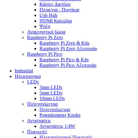
Κάρτες Δικτύου
Πληκ/για - Ποντίκια
Usb Hub
HDMI Καλώδια
Ψύξη
Αναμνηστικά δώρα
Raspberry Pi Zero
Raspberry Pi Zero & Kits
Raspberry Pi Zero Αξεσουάρ
Raspberry Pi Pico
Raspberry Pi Pico & Kits
Raspberry Pi Pico Αξεσουάρ
Industrial
Ηλεκτρονικα
LEDs
3mm LEDs
5mm LEDs
10mm LEDs
Ποτενσιόμετρα
Ποτενσιόμετρα
Potentiometer Knobs
Αντιστασεις
Αντιστάσεις 1/4W
Πυκνωτές
Ηλεκτρολυτικοί Πυκνωτές