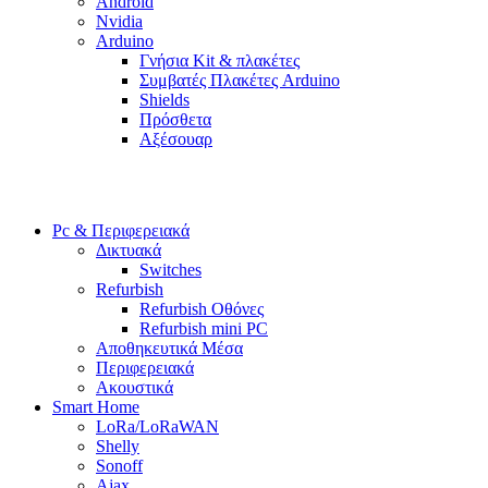
Android
Nvidia
Arduino
Γνήσια Kit & πλακέτες
Συμβατές Πλακέτες Arduino
Shields
Πρόσθετα
Αξέσουαρ
Pc & Περιφερειακά
Δικτυακά
Switches
Refurbish
Refurbish Οθόνες
Refurbish mini PC
Αποθηκευτικά Μέσα
Περιφερειακά
Ακουστικά
Smart Home
LoRa/LoRaWAN
Shelly
Sonoff
Ajax