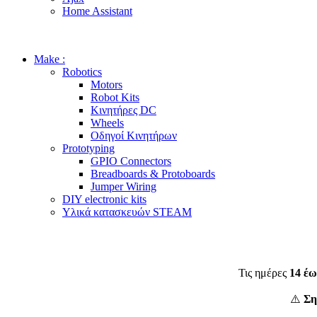
Home Assistant
Make :
Robotics
Motors
Robot Kits
Κινητήρες DC
Wheels
Οδηγοί Κινητήρων
Prototyping
GPIO Connectors
Breadboards & Protoboards
Jumper Wiring
DIY electronic kits
Υλικά κατασκευών STEAM
Τις ημέρες
14 έω
⚠️
Ση