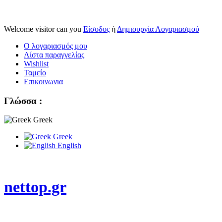
Welcome visitor can you
Είσοδος
ή
Δημιουργία Λογαριασμού
Ο λογαριασμός μου
Λίστα παραγγελίας
Wishlist
Ταμείο
Επικοινωνια
Γλώσσα :
Greek
Greek
English
nettop.gr