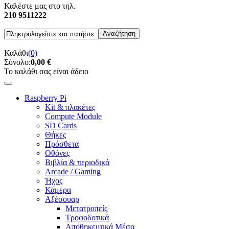
Καλέστε μας στο τηλ.
210 9511222
Καλάθι
(0)
Σύνολο:
0,00 €
Το καλάθι σας είναι άδειο
Raspberry Pi
Kit & πλακέτες
Compute Module
SD Cards
Θήκες
Πρόσθετα
Οθόνες
Βιβλία & περιοδικά
Arcade / Gaming
Ήχος
Κάμερα
Αξέσουαρ
Μετατροπείς
Τροφοδοτικά
Αποθηκευτικά Μέσα