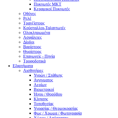
Πυκνωτές MKT
Κεραμικοί Πυκνωτές
Οθόνες
Ρελέ
Τρανζίστορς
Κρύσταλλοι-Ταλαντωτές
Ολοκληρωμένα
Ασφάλειες
Δίοδοι
Βαρίστορς
Θυρίστορς
Επαγωγείς - Πηνία
Τροφοδοτικά
Εξαρτήματα
Αισθητήρες
Υγρών / Στάθμης
Αγγιγματος
Αερίων
Βιομετρικοί
Ήχου / Θορύβου
Κίνησης
Τοποθεσίας
Υγρασίας / Θερμοκρασίας
Φως / Χρωμα / Φωτογραφία
Χώρου / Απόστασης