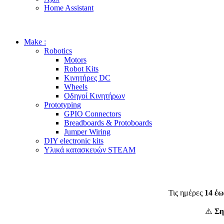
Home Assistant
Make :
Robotics
Motors
Robot Kits
Κινητήρες DC
Wheels
Οδηγοί Κινητήρων
Prototyping
GPIO Connectors
Breadboards & Protoboards
Jumper Wiring
DIY electronic kits
Υλικά κατασκευών STEAM
Τις ημέρες
14 έω
⚠️
Ση