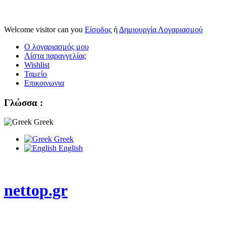
Welcome visitor can you
Είσοδος
ή
Δημιουργία Λογαριασμού
Ο λογαριασμός μου
Λίστα παραγγελίας
Wishlist
Ταμείο
Επικοινωνια
Γλώσσα :
Greek
Greek
English
nettop.gr