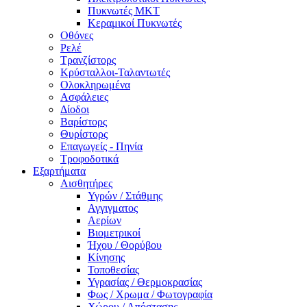
Πυκνωτές MKT
Κεραμικοί Πυκνωτές
Οθόνες
Ρελέ
Τρανζίστορς
Κρύσταλλοι-Ταλαντωτές
Ολοκληρωμένα
Ασφάλειες
Δίοδοι
Βαρίστορς
Θυρίστορς
Επαγωγείς - Πηνία
Τροφοδοτικά
Εξαρτήματα
Αισθητήρες
Υγρών / Στάθμης
Αγγιγματος
Αερίων
Βιομετρικοί
Ήχου / Θορύβου
Κίνησης
Τοποθεσίας
Υγρασίας / Θερμοκρασίας
Φως / Χρωμα / Φωτογραφία
Χώρου / Απόστασης