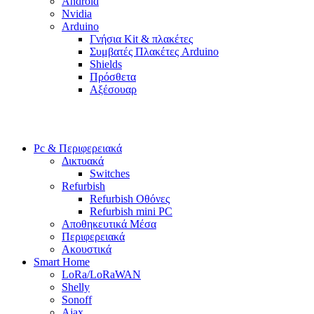
Android
Nvidia
Arduino
Γνήσια Kit & πλακέτες
Συμβατές Πλακέτες Arduino
Shields
Πρόσθετα
Αξέσουαρ
Pc & Περιφερειακά
Δικτυακά
Switches
Refurbish
Refurbish Οθόνες
Refurbish mini PC
Αποθηκευτικά Μέσα
Περιφερειακά
Ακουστικά
Smart Home
LoRa/LoRaWAN
Shelly
Sonoff
Ajax