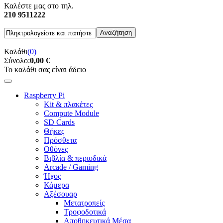
Καλέστε μας στο τηλ.
210 9511222
Καλάθι
(0)
Σύνολο:
0,00 €
Το καλάθι σας είναι άδειο
Raspberry Pi
Kit & πλακέτες
Compute Module
SD Cards
Θήκες
Πρόσθετα
Οθόνες
Βιβλία & περιοδικά
Arcade / Gaming
Ήχος
Κάμερα
Αξέσουαρ
Μετατροπείς
Τροφοδοτικά
Αποθηκευτικά Μέσα