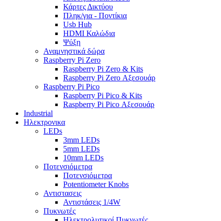
Κάρτες Δικτύου
Πληκ/για - Ποντίκια
Usb Hub
HDMI Καλώδια
Ψύξη
Αναμνηστικά δώρα
Raspberry Pi Zero
Raspberry Pi Zero & Kits
Raspberry Pi Zero Αξεσουάρ
Raspberry Pi Pico
Raspberry Pi Pico & Kits
Raspberry Pi Pico Αξεσουάρ
Industrial
Ηλεκτρονικα
LEDs
3mm LEDs
5mm LEDs
10mm LEDs
Ποτενσιόμετρα
Ποτενσιόμετρα
Potentiometer Knobs
Αντιστασεις
Αντιστάσεις 1/4W
Πυκνωτές
Ηλεκτρολυτικοί Πυκνωτές