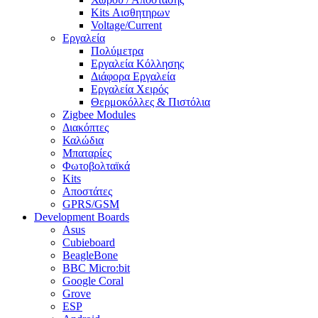
Kits Αισθητηρων
Voltage/Current
Εργαλεία
Πολύμετρα
Εργαλεία Κόλλησης
Διάφορα Εργαλεία
Εργαλεία Χειρός
Θερμοκόλλες & Πιστόλια
Zigbee Modules
Διακόπτες
Καλώδια
Μπαταρίες
Φωτοβολταϊκά
Kits
Αποστάτες
GPRS/GSM
Development Boards
Asus
Cubieboard
BeagleBone
BBC Micro:bit
Google Coral
Grove
ESP