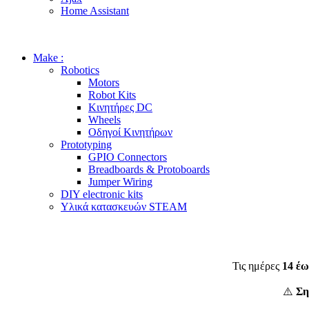
Home Assistant
Make :
Robotics
Motors
Robot Kits
Κινητήρες DC
Wheels
Οδηγοί Κινητήρων
Prototyping
GPIO Connectors
Breadboards & Protoboards
Jumper Wiring
DIY electronic kits
Υλικά κατασκευών STEAM
Τις ημέρες
14 έω
⚠️
Ση