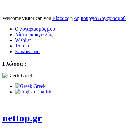
Welcome visitor can you
Είσοδος
ή
Δημιουργία Λογαριασμού
Ο λογαριασμός μου
Λίστα παραγγελίας
Wishlist
Ταμείο
Επικοινωνια
Γλώσσα :
Greek
Greek
English
nettop.gr