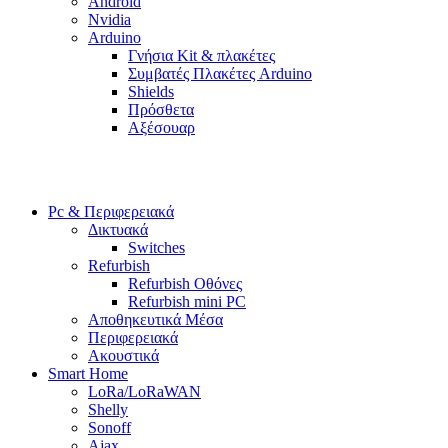
Android
Nvidia
Arduino
Γνήσια Kit & πλακέτες
Συμβατές Πλακέτες Arduino
Shields
Πρόσθετα
Αξέσουαρ
Pc & Περιφερειακά
Δικτυακά
Switches
Refurbish
Refurbish Οθόνες
Refurbish mini PC
Αποθηκευτικά Μέσα
Περιφερειακά
Ακουστικά
Smart Home
LoRa/LoRaWAN
Shelly
Sonoff
Ajax