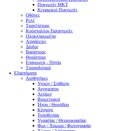
Πυκνωτές MKT
Κεραμικοί Πυκνωτές
Οθόνες
Ρελέ
Τρανζίστορς
Κρύσταλλοι-Ταλαντωτές
Ολοκληρωμένα
Ασφάλειες
Δίοδοι
Βαρίστορς
Θυρίστορς
Επαγωγείς - Πηνία
Τροφοδοτικά
Εξαρτήματα
Αισθητήρες
Υγρών / Στάθμης
Αγγιγματος
Αερίων
Βιομετρικοί
Ήχου / Θορύβου
Κίνησης
Τοποθεσίας
Υγρασίας / Θερμοκρασίας
Φως / Χρωμα / Φωτογραφία
Χώρου / Απόστασης