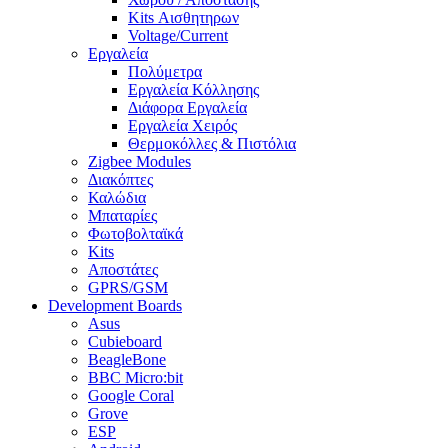
Kits Αισθητηρων
Voltage/Current
Εργαλεία
Πολύμετρα
Εργαλεία Κόλλησης
Διάφορα Εργαλεία
Εργαλεία Χειρός
Θερμοκόλλες & Πιστόλια
Zigbee Modules
Διακόπτες
Καλώδια
Μπαταρίες
Φωτοβολταϊκά
Kits
Αποστάτες
GPRS/GSM
Development Boards
Asus
Cubieboard
BeagleBone
BBC Micro:bit
Google Coral
Grove
ESP