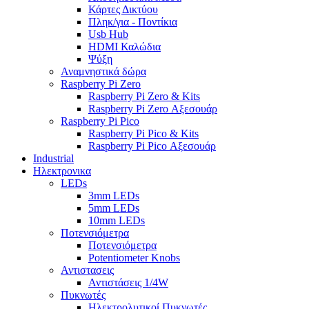
Κάρτες Δικτύου
Πληκ/για - Ποντίκια
Usb Hub
HDMI Καλώδια
Ψύξη
Αναμνηστικά δώρα
Raspberry Pi Zero
Raspberry Pi Zero & Kits
Raspberry Pi Zero Αξεσουάρ
Raspberry Pi Pico
Raspberry Pi Pico & Kits
Raspberry Pi Pico Αξεσουάρ
Industrial
Ηλεκτρονικα
LEDs
3mm LEDs
5mm LEDs
10mm LEDs
Ποτενσιόμετρα
Ποτενσιόμετρα
Potentiometer Knobs
Αντιστασεις
Αντιστάσεις 1/4W
Πυκνωτές
Ηλεκτρολυτικοί Πυκνωτές