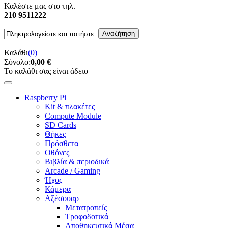
Καλέστε μας στο τηλ.
210 9511222
Καλάθι
(0)
Σύνολο:
0,00 €
Το καλάθι σας είναι άδειο
Raspberry Pi
Kit & πλακέτες
Compute Module
SD Cards
Θήκες
Πρόσθετα
Οθόνες
Βιβλία & περιοδικά
Arcade / Gaming
Ήχος
Κάμερα
Αξέσουαρ
Μετατροπείς
Τροφοδοτικά
Αποθηκευτικά Μέσα