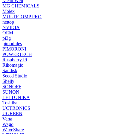
Mean Well
MG CHEMICALS
Molex
MULTICOMP PRO
nettop
NVIDIA
OEM
pi3g
pimodules
PIMORONI
POWERTECH
Raspberry Pi
Rikomagic
Sandisk
Seeed Studio
Shelly
SONOFF
SUNON
TELTONIKA
Toshiba
UCTRONICS
UGREEN
Varta
Wago
WaveShare