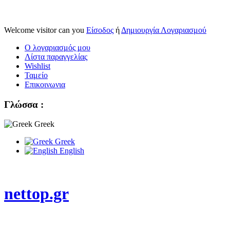
Welcome visitor can you
Είσοδος
ή
Δημιουργία Λογαριασμού
Ο λογαριασμός μου
Λίστα παραγγελίας
Wishlist
Ταμείο
Επικοινωνια
Γλώσσα :
Greek
Greek
English
nettop.gr