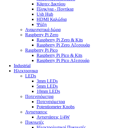
Κάρτες Δικτύου
Πληκ/για - Ποντίκια
Usb Hub
HDMI Καλώδια
Ψύξη
Αναμνηστικά δώρα
Raspberry Pi Zero
Raspberry Pi Zero & Kits
Raspberry Pi Zero Αξεσουάρ
Raspberry Pi Pico
Raspberry Pi Pico & Kits
Raspberry Pi Pico Αξεσουάρ
Industrial
Ηλεκτρονικα
LEDs
3mm LEDs
5mm LEDs
10mm LEDs
Ποτενσιόμετρα
Ποτενσιόμετρα
Potentiometer Knobs
Αντιστασεις
Αντιστάσεις 1/4W
Πυκνωτές
Ηλεκτρολυτικοί Πυκνωτές