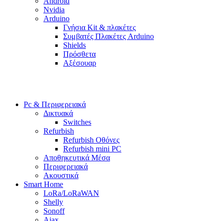
Android
Nvidia
Arduino
Γνήσια Kit & πλακέτες
Συμβατές Πλακέτες Arduino
Shields
Πρόσθετα
Αξέσουαρ
Pc & Περιφερειακά
Δικτυακά
Switches
Refurbish
Refurbish Οθόνες
Refurbish mini PC
Αποθηκευτικά Μέσα
Περιφερειακά
Ακουστικά
Smart Home
LoRa/LoRaWAN
Shelly
Sonoff
Ajax