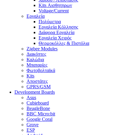
Kits Αισθητηρων
Voltage/Current
Εργαλεία
Πολύμετρα
Εργαλεία Κόλλησης
Διάφορα Εργαλεία
Εργαλεία Χειρός
Θερμοκόλλες & Πιστόλια
Zigbee Modules
Διακόπτες
Καλώδια
Μπαταρίες
Φωτοβολταϊκά
Kits
Αποστάτες
GPRS/GSM
Development Boards
Asus
Cubieboard
BeagleBone
BBC Micro:bit
Google Coral
Grove
ESP