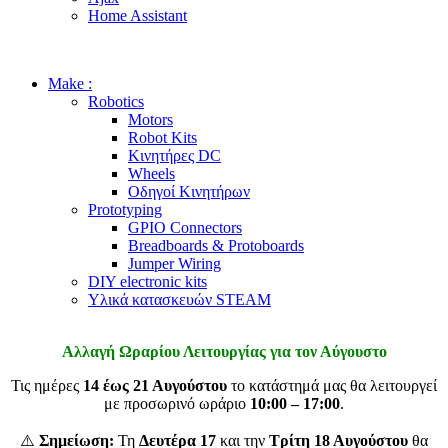
Home Assistant
Make :
Robotics
Motors
Robot Kits
Κινητήρες DC
Wheels
Οδηγοί Κινητήρων
Prototyping
GPIO Connectors
Breadboards & Protoboards
Jumper Wiring
DIY electronic kits
Υλικά κατασκευών STEAM
Αλλαγή Ωραρίου Λειτουργίας για τον Αύγουστο
Τις ημέρες
14 έως 21 Αυγούστου
το κατάστημά μας θα λειτουργεί
με προσωρινό ωράριο
10:00 – 17:00
.
⚠️
Σημείωση:
Τη
Δευτέρα 17
και την
Τρίτη 18 Αυγούστου
θα