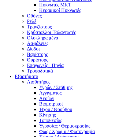
Πυκνωτές MKT
Κεραμικοί Πυκνωτές
Οθόνες
Ρελέ
Τρανζίστορς
Κρύσταλλοι-Ταλαντωτές
Ολοκληρωμένα
Ασφάλειες
Δίοδοι
Βαρίστορς
Θυρίστορς
Επαγωγείς - Πηνία
Τροφοδοτικά
Εξαρτήματα
Αισθητήρες
Υγρών / Στάθμης
Αγγιγματος
Αερίων
Βιομετρικοί
Ήχου / Θορύβου
Κίνησης
Τοποθεσίας
Υγρασίας / Θερμοκρασίας
Φως / Χρωμα / Φωτογραφία
Χώρου / Απόστασης