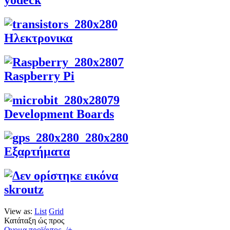
Ηλεκτρονικα
Raspberry Pi
Development Boards
Εξαρτήματα
skroutz
View as:
List
Grid
Κατάταξη ώς προς
Ονομα προϊόντος -/+