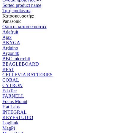
Sorted product name
Τιμή προϊόντος
Κατασκευαστής:
Panasonic
Ολοι οι κατασκευαστές
Adafruit
Ajax
AKYGA
Arduino
Argon40
BBC micro:bit
BEAGLEBOARD
BEST
CELLEVIA BATTERIES
CORAL
CYTRON
EdaTec
FARNELL
Focus Mount
Hat Labs
INTEGRAL
KEYESTUDIO
Logilink
MagPi