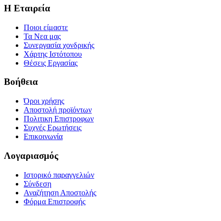
Η Εταιρεία
Ποιοι είμαστε
Τα Νεα μας
Συνεργασία χονδρικής
Χάρτης Ιστότοπου
Θέσεις Εργασίας
Βοήθεια
Όροι χρήσης
Αποστολή προϊόντων
Πολιτικη Επιστροφων
Συχνές Ερωτήσεις
Επικοινωνία
Λογαριασμός
Ιστορικό παραγγελιών
Σύνδεση
Αναζήτηση Αποστολής
Φόρμα Επιστροφής