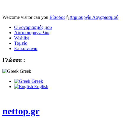
Welcome visitor can you
Είσοδος
ή
Δημιουργία Λογαριασμού
Ο λογαριασμός μου
Λίστα παραγγελίας
Wishlist
Ταμείο
Επικοινωνια
Γλώσσα :
Greek
Greek
English
nettop.gr