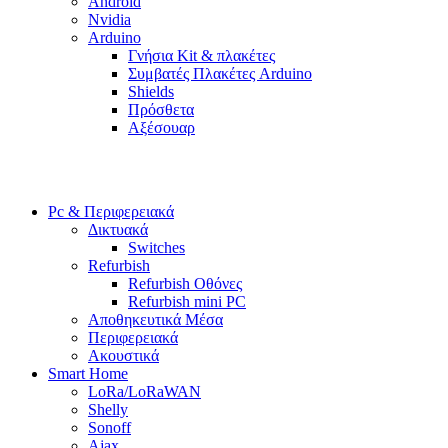
Android
Nvidia
Arduino
Γνήσια Kit & πλακέτες
Συμβατές Πλακέτες Arduino
Shields
Πρόσθετα
Αξέσουαρ
Pc & Περιφερειακά
Δικτυακά
Switches
Refurbish
Refurbish Οθόνες
Refurbish mini PC
Αποθηκευτικά Μέσα
Περιφερειακά
Ακουστικά
Smart Home
LoRa/LoRaWAN
Shelly
Sonoff
Ajax