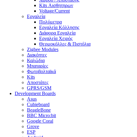
Kits Αισθητηρων
Voltage/Current
Εργαλεία
Πολύμετρα
Εργαλεία Κόλλησης
Διάφορα Εργαλεία
Εργαλεία Χειρός
Θερμοκόλλες & Πιστόλια
Zigbee Modules
Διακόπτες
Καλώδια
Μπαταρίες
Φωτοβολταϊκά
Kits
Αποστάτες
GPRS/GSM
Development Boards
Asus
Cubieboard
BeagleBone
BBC Micro:bit
Google Coral
Grove
ESP