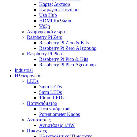
Κάρτες Δικτύου
Πληκ/για - Ποντίκια
Usb Hub
HDMI Καλώδια
Ψύξη
Αναμνηστικά δώρα
Raspberry Pi Zero
Raspberry Pi Zero & Kits
Raspberry Pi Zero Αξεσουάρ
Raspberry Pi Pico
Raspberry Pi Pico & Kits
Raspberry Pi Pico Αξεσουάρ
Industrial
Ηλεκτρονικα
LEDs
3mm LEDs
5mm LEDs
10mm LEDs
Ποτενσιόμετρα
Ποτενσιόμετρα
Potentiometer Knobs
Αντιστασεις
Αντιστάσεις 1/4W
Πυκνωτές
Ηλεκτρολυτικοί Πυκνωτές