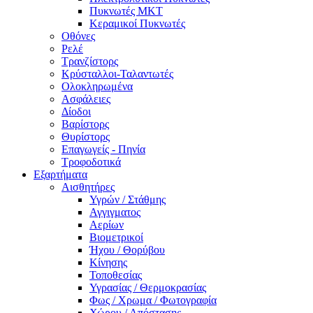
Πυκνωτές MKT
Κεραμικοί Πυκνωτές
Οθόνες
Ρελέ
Τρανζίστορς
Κρύσταλλοι-Ταλαντωτές
Ολοκληρωμένα
Ασφάλειες
Δίοδοι
Βαρίστορς
Θυρίστορς
Επαγωγείς - Πηνία
Τροφοδοτικά
Εξαρτήματα
Αισθητήρες
Υγρών / Στάθμης
Αγγιγματος
Αερίων
Βιομετρικοί
Ήχου / Θορύβου
Κίνησης
Τοποθεσίας
Υγρασίας / Θερμοκρασίας
Φως / Χρωμα / Φωτογραφία
Χώρου / Απόστασης