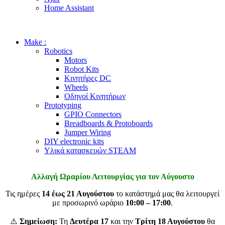
Home Assistant
Make :
Robotics
Motors
Robot Kits
Κινητήρες DC
Wheels
Οδηγοί Κινητήρων
Prototyping
GPIO Connectors
Breadboards & Protoboards
Jumper Wiring
DIY electronic kits
Υλικά κατασκευών STEAM
Αλλαγή Ωραρίου Λειτουργίας για τον Αύγουστο
Τις ημέρες
14 έως 21 Αυγούστου
το κατάστημά μας θα λειτουργεί
με προσωρινό ωράριο
10:00 – 17:00
.
⚠️
Σημείωση:
Τη
Δευτέρα 17
και την
Τρίτη 18 Αυγούστου
θα