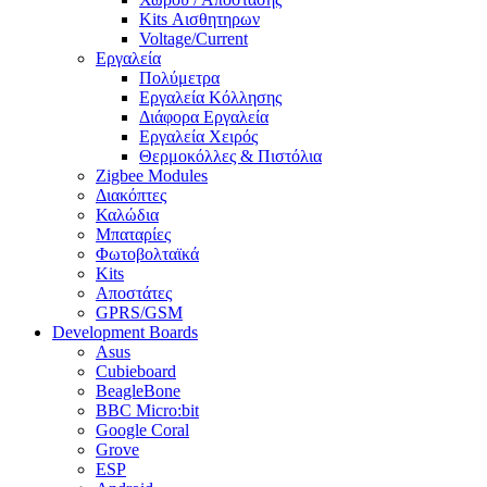
Kits Αισθητηρων
Voltage/Current
Εργαλεία
Πολύμετρα
Εργαλεία Κόλλησης
Διάφορα Εργαλεία
Εργαλεία Χειρός
Θερμοκόλλες & Πιστόλια
Zigbee Modules
Διακόπτες
Καλώδια
Μπαταρίες
Φωτοβολταϊκά
Kits
Αποστάτες
GPRS/GSM
Development Boards
Asus
Cubieboard
BeagleBone
BBC Micro:bit
Google Coral
Grove
ESP