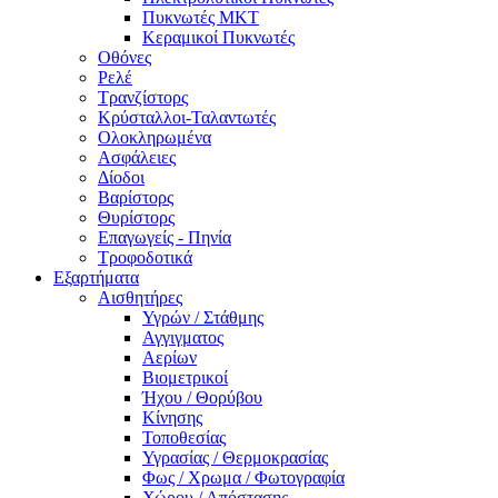
Πυκνωτές MKT
Κεραμικοί Πυκνωτές
Οθόνες
Ρελέ
Τρανζίστορς
Κρύσταλλοι-Ταλαντωτές
Ολοκληρωμένα
Ασφάλειες
Δίοδοι
Βαρίστορς
Θυρίστορς
Επαγωγείς - Πηνία
Τροφοδοτικά
Εξαρτήματα
Αισθητήρες
Υγρών / Στάθμης
Αγγιγματος
Αερίων
Βιομετρικοί
Ήχου / Θορύβου
Κίνησης
Τοποθεσίας
Υγρασίας / Θερμοκρασίας
Φως / Χρωμα / Φωτογραφία
Χώρου / Απόστασης