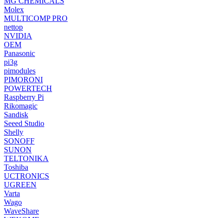
MG CHEMICALS
Molex
MULTICOMP PRO
nettop
NVIDIA
OEM
Panasonic
pi3g
pimodules
PIMORONI
POWERTECH
Raspberry Pi
Rikomagic
Sandisk
Seeed Studio
Shelly
SONOFF
SUNON
TELTONIKA
Toshiba
UCTRONICS
UGREEN
Varta
Wago
WaveShare