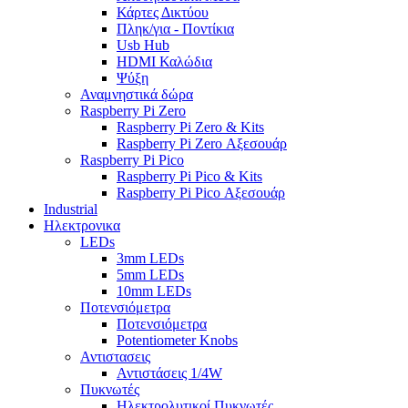
Κάρτες Δικτύου
Πληκ/για - Ποντίκια
Usb Hub
HDMI Καλώδια
Ψύξη
Αναμνηστικά δώρα
Raspberry Pi Zero
Raspberry Pi Zero & Kits
Raspberry Pi Zero Αξεσουάρ
Raspberry Pi Pico
Raspberry Pi Pico & Kits
Raspberry Pi Pico Αξεσουάρ
Industrial
Ηλεκτρονικα
LEDs
3mm LEDs
5mm LEDs
10mm LEDs
Ποτενσιόμετρα
Ποτενσιόμετρα
Potentiometer Knobs
Αντιστασεις
Αντιστάσεις 1/4W
Πυκνωτές
Ηλεκτρολυτικοί Πυκνωτές