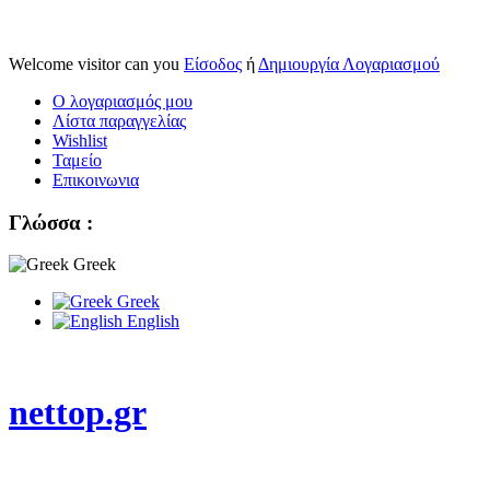
Welcome visitor can you
Είσοδος
ή
Δημιουργία Λογαριασμού
Ο λογαριασμός μου
Λίστα παραγγελίας
Wishlist
Ταμείο
Επικοινωνια
Γλώσσα :
Greek
Greek
English
nettop.gr