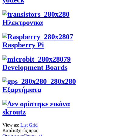
Ηλεκτρονικα
Raspberry Pi
Development Boards
Εξαρτήματα
skroutz
View as:
List
Grid
Κατάταξη ώς προς
Ονομα προϊόντος -/+