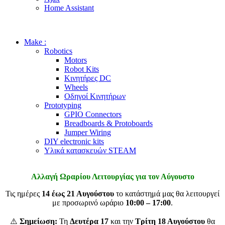
Home Assistant
Make :
Robotics
Motors
Robot Kits
Κινητήρες DC
Wheels
Οδηγοί Κινητήρων
Prototyping
GPIO Connectors
Breadboards & Protoboards
Jumper Wiring
DIY electronic kits
Υλικά κατασκευών STEAM
Αλλαγή Ωραρίου Λειτουργίας για τον Αύγουστο
Τις ημέρες
14 έως 21 Αυγούστου
το κατάστημά μας θα λειτουργεί
με προσωρινό ωράριο
10:00 – 17:00
.
⚠️
Σημείωση:
Τη
Δευτέρα 17
και την
Τρίτη 18 Αυγούστου
θα