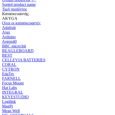
Sorted product name
Τιμή προϊόντος
Κατασκευαστής:
AKYGA
Ολοι οι κατασκευαστές
Adafruit
Ajax
Arduino
Argon40
BBC micro:bit
BEAGLEBOARD
BEST
CELLEVIA BATTERIES
CORAL
CYTRON
EdaTec
FARNELL
Focus Mount
Hat Labs
INTEGRAL
KEYESTUDIO
Logilink
MagPi
Mean Well