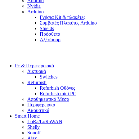
Android
Nvidia
Arduino
Γνήσια Kit & πλακέτες
Συμβατές Πλακέτες Arduino
Shields
Πρόσθετα
Αξέσουαρ
Pc & Περιφερειακά
Δικτυακά
Switches
Refurbish
Refurbish Οθόνες
Refurbish mini PC
Αποθηκευτικά Μέσα
Περιφερειακά
Ακουστικά
Smart Home
LoRa/LoRaWAN
Shelly
Sonoff
Ajax