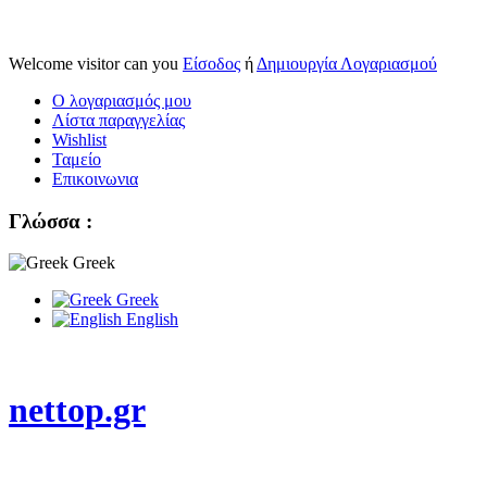
Welcome visitor can you
Είσοδος
ή
Δημιουργία Λογαριασμού
Ο λογαριασμός μου
Λίστα παραγγελίας
Wishlist
Ταμείο
Επικοινωνια
Γλώσσα :
Greek
Greek
English
nettop.gr