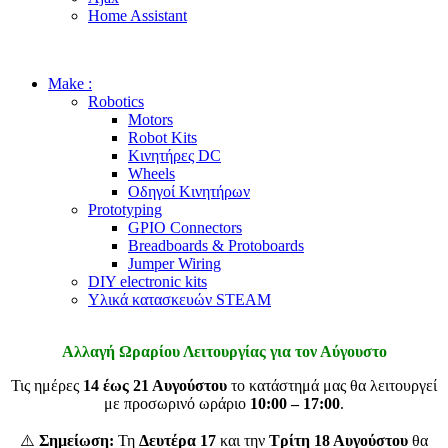
Home Assistant
Make :
Robotics
Motors
Robot Kits
Κινητήρες DC
Wheels
Οδηγοί Κινητήρων
Prototyping
GPIO Connectors
Breadboards & Protoboards
Jumper Wiring
DIY electronic kits
Υλικά κατασκευών STEAM
Αλλαγή Ωραρίου Λειτουργίας για τον Αύγουστο
Τις ημέρες
14 έως 21 Αυγούστου
το κατάστημά μας θα λειτουργεί
με προσωρινό ωράριο
10:00 – 17:00
.
⚠️
Σημείωση:
Τη
Δευτέρα 17
και την
Τρίτη 18 Αυγούστου
θα