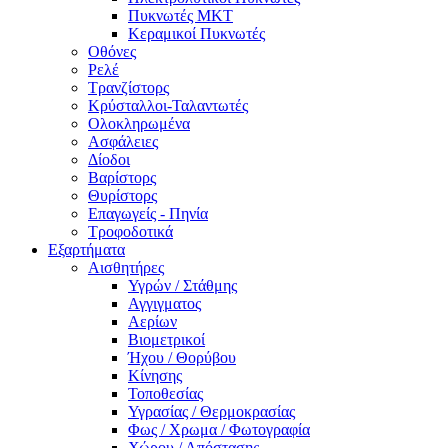
Πυκνωτές MKT
Κεραμικοί Πυκνωτές
Οθόνες
Ρελέ
Τρανζίστορς
Κρύσταλλοι-Ταλαντωτές
Ολοκληρωμένα
Ασφάλειες
Δίοδοι
Βαρίστορς
Θυρίστορς
Επαγωγείς - Πηνία
Τροφοδοτικά
Εξαρτήματα
Αισθητήρες
Υγρών / Στάθμης
Αγγιγματος
Αερίων
Βιομετρικοί
Ήχου / Θορύβου
Κίνησης
Τοποθεσίας
Υγρασίας / Θερμοκρασίας
Φως / Χρωμα / Φωτογραφία
Χώρου / Απόστασης