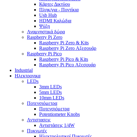
Κάρτες Δικτύου
Πληκ/για - Ποντίκια
Usb Hub
HDMI Καλώδια
Ψύξη
Αναμνηστικά δώρα
Raspberry Pi Zero
Raspberry Pi Zero & Kits
Raspberry Pi Zero Αξεσουάρ
Raspberry Pi Pico
Raspberry Pi Pico & Kits
Raspberry Pi Pico Αξεσουάρ
Industrial
Ηλεκτρονικα
LEDs
3mm LEDs
5mm LEDs
10mm LEDs
Ποτενσιόμετρα
Ποτενσιόμετρα
Potentiometer Knobs
Αντιστασεις
Αντιστάσεις 1/4W
Πυκνωτές
Ηλεκτρολυτικοί Πυκνωτές