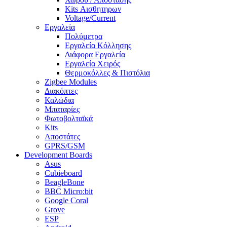
Kits Αισθητηρων
Voltage/Current
Εργαλεία
Πολύμετρα
Εργαλεία Κόλλησης
Διάφορα Εργαλεία
Εργαλεία Χειρός
Θερμοκόλλες & Πιστόλια
Zigbee Modules
Διακόπτες
Καλώδια
Μπαταρίες
Φωτοβολταϊκά
Kits
Αποστάτες
GPRS/GSM
Development Boards
Asus
Cubieboard
BeagleBone
BBC Micro:bit
Google Coral
Grove
ESP