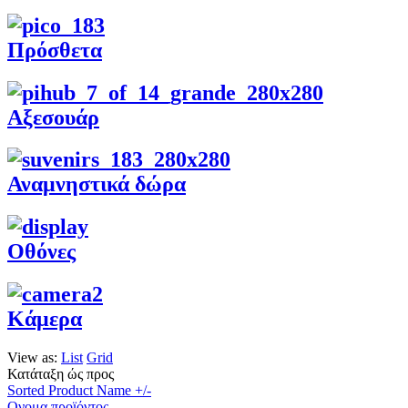
Πρόσθετα
Αξεσουάρ
Αναμνηστικά δώρα
Οθόνες
Κάμερα
View as:
List
Grid
Κατάταξη ώς προς
Sorted Product Name +/-
Ονομα προϊόντος