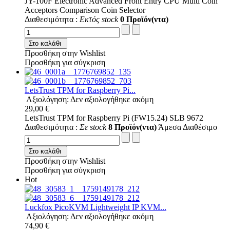
JY-100F Electronic Advanced Front Entry CPU Multi Coin
Acceptors Comparison Coin Selector
Διαθεσιμότητα :
Εκτός stock
0 Προϊόν(ντα)
Στο καλάθι
Προσθήκη στην Wishlist
Προσθήκη για σύγκριση
LetsTrust TPM for Raspberry Pi...
Αξιολόγηση: Δεν αξιολογήθηκε ακόμη
29,00 €
LetsTrust TPM for Raspberry Pi (FW15.24) SLB 9672
Διαθεσιμότητα :
Σε stock
8 Προϊόν(ντα)
Άμεσα Διαθέσιμο
Στο καλάθι
Προσθήκη στην Wishlist
Προσθήκη για σύγκριση
Hot
Luckfox PicoKVM Lightweight IP KVM...
Αξιολόγηση: Δεν αξιολογήθηκε ακόμη
74,90 €