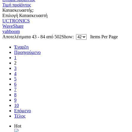
Τιμή προϊόντος
Κατασκευαστής:
Επιλογή Κατασκευαστή
UCTRONICS
WaveShare
yahboom
Αποτελέσματα 43 - 84 από 502
Show:
Items Per Page
Έναρξη
Προηγούμενο
1
2
3
4
5
6
7
8
9
10
Επόμενο
Τέλος
Hot