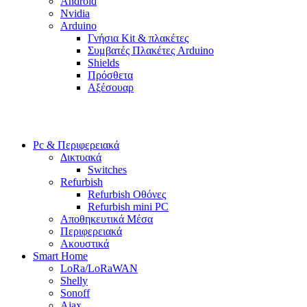
Android
Nvidia
Arduino
Γνήσια Kit & πλακέτες
Συμβατές Πλακέτες Arduino
Shields
Πρόσθετα
Αξέσουαρ
Pc & Περιφερειακά
Δικτυακά
Switches
Refurbish
Refurbish Οθόνες
Refurbish mini PC
Αποθηκευτικά Μέσα
Περιφερειακά
Ακουστικά
Smart Home
LoRa/LoRaWAN
Shelly
Sonoff
Ajax